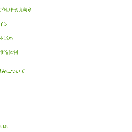
ープ地球環境憲章
ザイン
日本戦略
ト推進体制
組みについて
組み