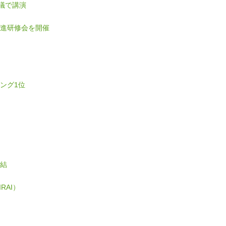
会議で講演
推進研修会を開催
ング1位
結
RAI）