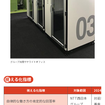
グループ共用サテライトオフィス
視
える化指標
視える化指標
対象範囲
2024
NTT西日本
対前年
自律的な働き方の肯定的な回答率
グループ
善率