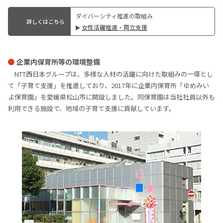
ダイバーシティ推進の取組み
詳しくはこちら
⼥性活躍推進‧両⽴⽀援
企業内保育所等の環境整備
NTT⻄⽇本グループは、多様な⼈材の活躍に向けた取組みの⼀環とし
て「⼦育て⽀援」を推進しており、2017年に企業内保育所「ゆめみい
よ保育園」を愛媛県松⼭市に開設しました。同保育園は当社社員以外も
利⽤できる施設で、地域の⼦育て⽀援に貢献しています。