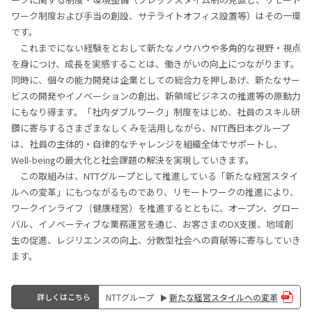
ワーク制度および⼿当の創設、サテライトオフィス設置等）はその一環
です。
これまでにない経験をとおして新たなノウハウや多角的な視野・視点
を身につけ、成長を実感することは、働きがいの向上につながります。
同時に、個々の能力開発は企業としての総合力を押しあげ、新たなサー
ビスの開発やイノベーションの創出、新領域ビジネスの推進等の原動力
にもなり得ます。「社内ダブルワーク」制度をはじめ、社員のスキル研
鑽に寄与するさまざまなしくみを活用しながら、NTT⻄⽇本グループ
は、社員の主体的・⾃律的なチャレンジを組織全体でサポートし、
Well-beingの最大化と社会課題の解決を実現していきます。
この取組みは、NTTグループとして推進している「新たな経営スタイ
ルへの変革」にもつながるものであり、リモートワークの推進により、
ワークインライフ（健康経営）を推進するとともに、オープン、グロー
バル、イノベーティブな業務運営を通じ、お客さまのDX支援、地域創
生の促進、レジリエンスの向上、分散型社会への貢献等に寄与していき
ます。
詳しくはこちら
NTTグループ
新たな経営スタイルへの変革