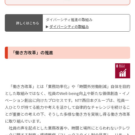
ダイバーシティ推進の取組み
詳しくはこちら
ダ︎イバーシティの取組み
「働き⽅改⾰」の推進
「働き方改革」とは「業務効率化」や「時間外労働削減」自体を目的
とした取組みではなく、社員のWell-being向上や新たな価値創造・イノ
ベーション創出に向けたプロセスです。NTT⻄⽇本グループは、社員一
人ひとりが持てる能力や考えを活かして自律的なチャレンジを続けるこ
とが重要との考えの下、そうした多様な働き⽅を実現し得る働き⽅改⾰
に取り組んでいます。
社員の声を起点とした業務改善や、時間と場所にとらわれないテレワ
ークに関する制度・環境整備（フレックスタイム制の⾒直し、リモート