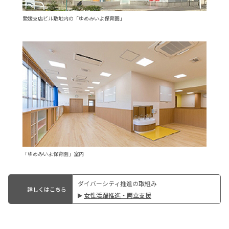
愛媛支店ビル敷地内の「ゆめみいよ保育園」
「ゆめみいよ保育園」室内
ダイバーシティ推進の取組み
詳しくはこちら
︎⼥性活躍推進‧両⽴⽀援