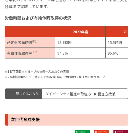
各職場で実践しています。
労働時間および有給休暇取得の状況
2022年度
202
※1
所定外労働時間
15.1時間
15.5時間
※2
有給休暇取得率
94.5%
95.6%
※1 NTT西日本グループの社員一人あたりの実績
※2 年間発効数20日に対する平均取得日数。対象範囲：NTT西日本グループ
詳しくはこちら
ダイバーシティ推進の取組み
働き⽅改⾰
次世代育成⽀援