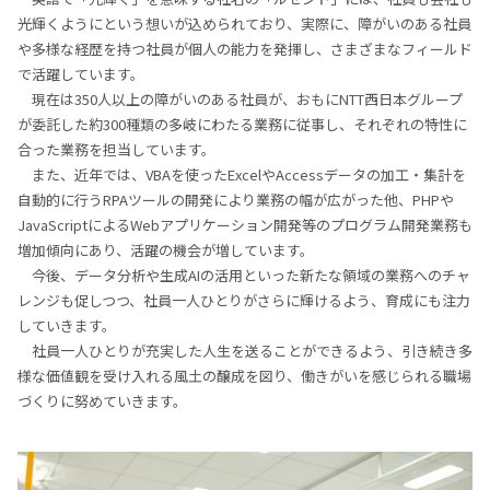
光輝くようにという想いが込められており、実際に、障がいのある社員
や多様な経歴を持つ社員が個⼈の能⼒を発揮し、さまざまなフィールド
で活躍しています。
現在は350⼈以上の障がいのある社員が、おもにNTT⻄⽇本グループ
が委託した約300種類の多岐にわたる業務に従事し、それぞれの特性に
合った業務を担当しています。
また、近年では、VBAを使ったExcelやAccessデータの加⼯‧集計を
⾃動的に⾏うRPAツールの開発により業務の幅が広がった他、PHPや
JavaScriptによるWebアプリケーション開発等のプログラム開発業務も
増加傾向にあり、活躍の機会が増しています。
今後、データ分析や生成AIの活用といった新たな領域の業務へのチャ
レンジも促しつつ、社員⼀⼈ひとりがさらに輝けるよう、育成にも注⼒
していきます。
社員⼀⼈ひとりが充実した⼈⽣を送ることができるよう、引き続き多
様な価値観を受け⼊れる⾵⼟の醸成を図り、働きがいを感じられる職場
づくりに努めていきます。