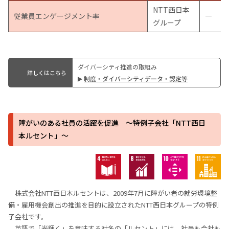
NTT西日本
従業員エンゲージメント率
―
グループ
ダイバーシティ推進の取組み
詳しくはこちら
制度・ダイバーシティデータ・認定等
障がいのある社員の活躍を促進 ～特例子会社「NTT西日
本ルセント」～
株式会社NTT⻄⽇本ルセントは、2009年7⽉に障がい者の就労環境整
備・雇⽤機会創出の推進を⽬的に設⽴されたNTT⻄⽇本グループの特例
⼦会社です。
英語で「光輝く」を意味する社名の「ルセント」には、社員も会社も