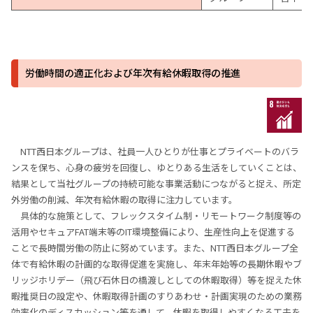
労働時間の適正化および年次有給休暇取得の推進
NTT西日本グループは、社員一人ひとりが仕事とプライベートのバラ
ンスを保ち、心身の疲労を回復し、ゆとりある生活をしていくことは、
結果として当社グループの持続可能な事業活動につながると捉え、所定
外労働の削減、年次有給休暇の取得に注力しています。
具体的な施策として、フレックスタイム制・リモートワーク制度等の
活用やセキュアFAT端末等のIT環境整備により、生産性向上を促進する
ことで長時間労働の防止に努めています。また、NTT西日本グループ全
体で有給休暇の計画的な取得促進を実施し、年末年始等の長期休暇やブ
リッジホリデー（飛び石休日の橋渡しとしての休暇取得）等を捉えた休
暇推奨日の設定や、休暇取得計画のすりあわせ・計画実現のための業務
効率化のディスカッション等を通して、休暇を取得しやすくなる工夫を