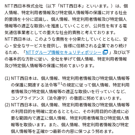
NTT西日本株式会社（以下「NTT西日本」といいます。）は、個
人情報、特定利用者情報及び特定個人情報等の保護に対する社会
的要請を十分に認識し、個人情報、特定利用者情報及び特定個人
情報等の適正な取扱いを推進していくことが、公共性を有する電
気通信事業者としての重大な社会的責務と考えております。
NTT西日本は、このような責務を十分果たしていくとともに、安
心・安全なサービスを提供し、皆様に信頼される企業であり続け
るため、「
NTTグループ情報セキュリティポリシー
」及び以下
の基本的な方針に従い、全社を挙げて個人情報、特定利用者情報
及び特定個人情報等の保護に努めてまいります。
(1) NTT西日本は、個人情報、特定利用者情報及び特定個人情報等
※1
の保護に関連する法令等
の規定に従って個人情報、特定利用
者情報及び特定個人情報等の適正な取扱いを行っていくなど、
コンプライアンス（法令遵守）の徹底に努めてまいります。
(2) NTT西日本は、個人情報、特定利用者情報及び特定個人情報等
の利用目的を明確に定めるとともに、その利用目的の達成に必
要な範囲内で適正に個人情報、特定利用者情報及び特定個人情
報等を取扱います。また、個人情報、特定利用者情報及び特定
個人情報等を正確かつ最新の内容に保つよう努めます。