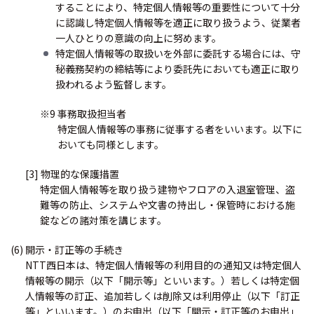
することにより、特定個人情報等の重要性について十分
に認識し特定個人情報等を適正に取り扱うよう、従業者
一人ひとりの意識の向上に努めます。
特定個人情報等の取扱いを外部に委託する場合には、守
秘義務契約の締結等により委託先においても適正に取り
扱われるよう監督します。
※9 事務取扱担当者
特定個人情報等の事務に従事する者をいいます。以下に
おいても同様とします。
[3] 物理的な保護措置
特定個人情報等を取り扱う建物やフロアの入退室管理、盗
難等の防止、システムや文書の持出し・保管時における施
錠などの諸対策を講じます。
(6) 開示・訂正等の手続き
NTT西日本は、特定個人情報等の利用目的の通知又は特定個人
情報等の開示（以下「開示等」といいます。）若しくは特定個
人情報等の訂正、追加若しくは削除又は利用停止（以下「訂正
等」といいます。）のお申出（以下「開示・訂正等のお申出」