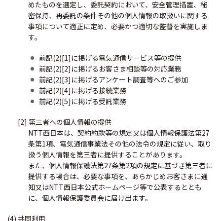
めたものを選定し、委託契約において、安全管理措置、秘
密保持、再委託の条件その他の個人情報の取扱いに関する
事項について適正に定め、必要かつ適切な監督を実施しま
す。
前記(2)[1]に掲げる電気通信サービス等の提供
前記(2)[2]に掲げるお客さま相談等の対応業務
前記(2)[3]に掲げるアンケート調査等へのご参加
前記(2)[4]に掲げる接続業務
前記(2)[5]に掲げる受託業務
[2] 第三者への個人情報の提供
NTT西日本は、契約約款等の規定又は個人情報保護法第27
条第1項、電気通信事業法その他の法令の規定に従い、取り
扱う個人情報を第三者に提供することがあります。
また、個人情報保護法第27条第2項の規定に基づき第三者に
提供する場合は、必要な事項を、あらかじめお客さまに通
知又はNTT西日本公式ホームページ等で公表するととも
に、個人情報保護委員会に届け出ます。
(4) 共同利用