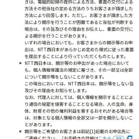
きは、電磁的記録の提供による方法、書面の交付による
方法その他当社の定める方法のうちお客さまが請求した
方法により回答します。ただし、お客さまが請求した方
法により開示を行うことが困難であると当社が判断する
場合は、その旨及びその理由をお伝えし、書面の交付に
よる開示を行うことがあります。
いずれの場合においても、お客さまからの開示等のお申
出は、NTT西日本があらかじめ定めた様式に従った書面
を提出することにより行っていただくものとします。
NTT西日本は、開示等のお申出があった場合において
も、個人情報保護法の規定に基づき、その一部又は全部
について開示等をしないことがあります。
この場合においては、NTT西日本は、開示等をしない旨
及びその理由をお知らせします。
なお、代理人に対しては、個人情報を開示することによ
り通信の秘密を侵害することとなる場合、人の生命、身
体、財産その他の権利利益を害するおそれがある場合等
は、対象となる個人情報の全部又は一部を開示しないこ
とがあります。
開示等をご希望のお客さまは前記[1]記載のお申出先に
ご連絡ください。（お手続きの詳細は
こちら