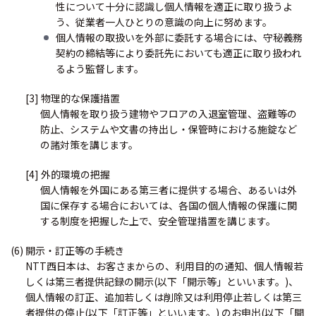
性について十分に認識し個人情報を適正に取り扱うよ
う、従業者一人ひとりの意識の向上に努めます。
個人情報の取扱いを外部に委託する場合には、守秘義務
契約の締結等により委託先においても適正に取り扱われ
るよう監督します。
[3] 物理的な保護措置
個人情報を取り扱う建物やフロアの入退室管理、盗難等の
防止、システムや文書の持出し・保管時における施錠など
の諸対策を講じます。
[4] 外的環境の把握
個人情報を外国にある第三者に提供する場合、あるいは外
国に保存する場合においては、各国の個人情報の保護に関
する制度を把握した上で、安全管理措置を講じます。
(6) 開示・訂正等の手続き
NTT西日本は、お客さまからの、利用目的の通知、個人情報若
しくは第三者提供記録の開示(以下「開示等」といいます。)、
個人情報の訂正、追加若しくは削除又は利用停止若しくは第三
者提供の停止(以下「訂正等」といいます。) のお申出(以下「開