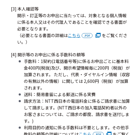
[3] 本人確認等
開示・訂正等のお申出に当たっては、対象となる個人情報
に係る本人又はその代理人であることを確認できる書面が
必要となります。
（必要となる書面の詳細は
こちら
をご覧くださ
い。）
[4] 開示等のお申出に係る手数料の額等
手数料：1契約(1電話番号等)に係るお申出ごとに基本料
金400円(税抜)及び、開示希望情報毎に200円（税抜）が
加算されます。 ただし、代表・ダイヤルイン情報（収容
の有無以外の情報）に関しては 2,600円（税抜）が加算
されます。
送料：簡易書留による郵送に係る実費
請求方法：NTT西日本の電話料金に係るご請求書に加算
して請求します。(NTT西日本の加入電話契約者以外の
お客さまについては、ご請求の都度、請求書を送付しま
す。)
利用目的の通知に係る手数料は不要とします。その他手
数料の額等の詳細については
こちら
をご覧く