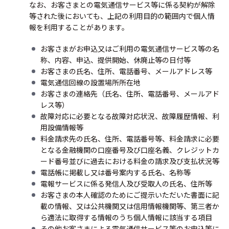
なお、お客さまとの電気通信サービス等に係る契約が解除
等された後においても、上記の利用目的の範囲内で個人情
報を利用することがあります。
お客さまがお申込又はご利用の電気通信サービス等の名
称、内容、申込、提供開始、休廃止等の日付等
お客さまの氏名、住所、電話番号、メールアドレス等
電気通信回線の設置場所所在地
お客さまの連絡先（氏名、住所、電話番号、メールアド
レス等）
故障対応に必要となる故障対応状況、故障履歴情報、利
用設備情報等
料金請求先の氏名、住所、電話番号等、料金請求に必要
となる金融機関の口座番号及び口座名義、クレジットカ
ード番号並びに過去における料金の請求及び支払状況等
電話帳に掲載し又は番号案内する氏名、名称等
電報サービスに係る発信人及び受取人の氏名、住所等
お客さまの本人確認のためにご提示いただいた書面に記
載の情報、又は公共機関又は信用情報機関等、第三者か
ら適法に取得する情報のうち個人情報に該当する項目
その他お客さまによる電気通信サービス等のお申込等に