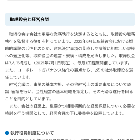
取締役会と経営会議
取締役会は会社の重要な業務執⾏を決定するとともに、取締役の職務
執⾏を監督する役割を担っています。2022年6⽉に取締役会における戦
略的議論の活性化のため、意思決定事項の⾒直しや議論に相応しい規模
への適正化等、取締役会の運営・規模・構成を⾒直しました。取締役会
は7人で構成し（2025年7⽉1⽇現在）、毎⽉1回程度開催しています。
また、コーポレートガバナンス強化の観点から、2名の社外取締役を選
任しています。
経営会議は、事業の基本⽅針、その他経営上の重要事項について議
論･審議を⾏い、会社経営の基本戦略を策定し、その円滑な遂⾏を図る
ことを⽬的としています。
また、会社の経営上、重要かつ組織横断的な経営課題について必要な
検討を⾏う機関として、経営会議の下に委員会を設置しています。
執⾏役員制度について