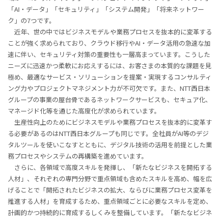
「AI・データ」「セキュリティ」「システム開発」「将来ネットワー
ク」の7つです。
近年、世の中ではビジネスモデルや業務プロセスを抜本的に変革する
ことが強く求められており、クラウド移行やAI・データ活用の急速な加
速に伴い、セキュリティ対策の重要性も一層高まっています。こうした
ニーズに迅速かつ柔軟にお応えするには、お客さまの本質的な課題を見
極め、最適なサービス・ソリューションを提案・実現するコンサルティ
ング力やプロジェクトマネジメント力が不可欠です。また、NTT西日本
グループの事業の屋台骨であるネットワークサービスも、セキュア化、
マネージド化等を通じた高度化が求められています。
生産性向上のためにビジネスモデルや業務プロセスを抜本的に変革す
る必要があるのはNTT西日本グループも同じです。全社員がAI等のデジ
タルツールを使いこなすとともに、デジタル技術の活用を前提とした業
務プロセスやシステムの再構築を進めています。
さらに、各領域で高度スキルを発揮し、「新たなビジネスを開拓する
人材」、それぞれの専門分野で重点領域も含めたスキルを高め、幅を広
げることで「開拓されたビジネスの拡大、ならびに業務プロセス変革を
推進する人材」を育成するため、重点領域ごとに必要なスキルを定め、
計画的かつ持続的に育成するしくみを整備しています。「新たなビジネ