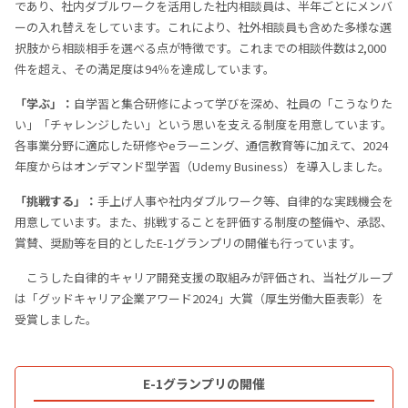
であり、社内ダブルワークを活用した社内相談員は、半年ごとにメンバ
ーの入れ替えをしています。これにより、社外相談員も含めた多様な選
択肢から相談相手を選べる点が特徴です。これまでの相談件数は2,000
件を超え、その満足度は94％を達成しています。
「学ぶ」：
自学習と集合研修によって学びを深め、社員の「こうなりた
い」「チャレンジしたい」という思いを支える制度を用意しています。
各事業分野に適応した研修やeラーニング、通信教育等に加えて、2024
年度からはオンデマンド型学習（Udemy Business）を導入しました。
「挑戦する」：
手上げ人事や社内ダブルワーク等、自律的な実践機会を
用意しています。また、挑戦することを評価する制度の整備や、承認、
賞賛、奨励等を目的としたE-1グランプリの開催も行っています。
こうした自律的キャリア開発支援の取組みが評価され、当社グループ
は「グッドキャリア企業アワード2024」大賞（厚生労働大臣表彰）を
受賞しました。
E-1グランプリの開催