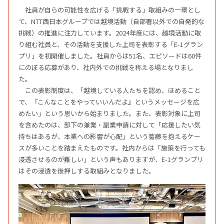
社員が自らの可能性を広げる「挑戦する」取組みの一環とし
て、NTT西日本グループでは越境活動（自部署以外での自発的な
挑戦）の推進に注力しています。2024年度には、越境活動に取
り組む社員と、その活動を支援した上司を表彰する「E-1グラン
プリ」を初開催しました。社員からは51名、エピソードは60件
にのぼる応募があり、社内外での挑戦を称える場となりまし
た。
この表彰制度は、「越境している人たちを認め、ほめること
で、『こんなことをやっていいんだよ』というメッセージを広
めたい」という思いから始まりました。また、表彰対象に上司
を含めたのは、部下の兼業・副業申請に対して「応援したい気
持ちはあるが、本業への影響が心配」という葛藤を抱えるケー
スが多いことを踏まえたものです。社内からは「施策を行っても
浸透させるのが難しい」という声もありますが、E-1グランプリ
はその浸透を後押しする取組みとなりました。