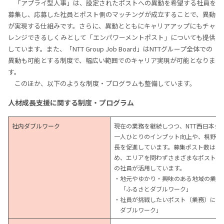
「アプライ型人事」は、設定されたポストへの異動を希望する社員を
募集し、応募した社員とポスト側のマッチングが成立することで、異動
が実現する仕組みです。さらに、異動とともにキャリアアップにもチャ
レンジできるしくみとして「エンパワーメントポスト」についても提供
しています。また、「NTT Group Job Board」はNTTグループ全体での
異動も可能とする制度で、幅広い範囲でのキャリア実現が可能となりま
す。
このほか、以下のような制度・プログラムも整備しています。
人材成長支援に関する制度・プログラム
社内ダブルワーク
現在の業務を継続しつつ、NTT西日本
一人ひとりのインプット向上や、視野拡
長を促進しています。募集ポスト数は毎
め、エリアを問わずさまざまなポストに
の社員が活用しています。
・地元やゆかり・興味のある地域の業務
「ふるさとダブルワーク」
・社員が挑戦したいポスト（業務）に自
ダブルワーク」