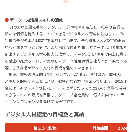
データ・AI活用スキルの醸成
IoTやAIなど最先端のデジタルデータや技術を駆使し、社会や企業に
新たな価値を提供することができるデジタル人材育成に注力しており、
独自のデジタル人材認定を実施しています。デジタル人材A認定の継続
的な推進をするとともに、より高度な技術を有してデータ活用で成果を
創出するデジタル人材の拡大に注力し、データ活用スキルの向上に資す
る講座の推奨やこれまで実践したデータ活用事例を社内で水平展開する
等、さらなるデジタル人材の育成を進めていきます。
また、業務の抜本的なDX、シンプル化に加え、全社員の生成AI活用
スキルを醸成することにより、徹底的な省力化を図っています。2025年
度には、AIのリスクや社内ルールを理解したうえで生成AIを業務で活用
できるスキルの醸成を目指し、グループ全社員約5.2万人に向けてe-ラ
ーニングコンテンツを提供する予定です。
デジタル人材認定の目標数と実績
視える化指標
対象範囲
2024