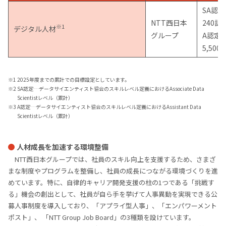
SA認定
NTT西日本
240認
※1
デジタル人材
※
グループ
A認定
5,500
※1 2025年度までの累計での目標設定としています。
※2 SA認定…データサイエンティスト協会のスキルレベル定義におけるAssociate Data
Scientistレベル（累計）
※3 A認定…データサイエンティスト協会のスキルレベル定義におけるAssistant Data
Scientistレベル（累計）
人材成長を加速する環境整備
NTT西日本グループでは、社員のスキル向上を支援するため、さまざ
まな制度やプログラムを整備し、社員の成長につながる環境づくりを進
めています。特に、自律的キャリア開発支援の柱の1つである「挑戦す
る」機会の創出として、社員が自ら手を挙げて人事異動を実現できる公
募人事制度を導入しており、「アプライ型人事」、「エンパワーメント
ポスト」、 「NTT Group Job Board」の3種類を設けています。