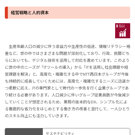
経営戦略と人的資本
生産年齢人口の減少に伴う収益力や生産性の低迷、情報リテラシー格
差など、世の中ではさまざまな問題が深刻化しており、行政、民間どち
らにおいても、デジタル技術を活用して対応を進めています。このよう
に世の中のニーズが「ITツールの導入」から「ITを活用し社会課題や経
営課題を解決」と、高度化・複雑化する中でNTT西日本グループが今後
も持続的に成長していくためには、高度化・複雑化するニーズに迅速か
つ柔軟に応え、ITの専門家として時代の一歩先を行く企業グループであ
り続ける必要があります。人口減少に伴いグループ従業員数が今後減少
していくことが想定されるため、業務の抜本的なDX、シンプル化によ
る徹底的な省力化をはじめとする働き方の改善と並行して、一人ひとり
のスキル向上にも注力していきます。
サステナビリティ