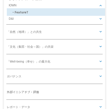
IOWN
Feature7
D&I
「自然（地球）」との共生
「文化（集団・社会～国）」の共栄
「Well-being（幸せ）」の最大化
ガバナンス
外部イニシアチブ・評価
レポート・データ