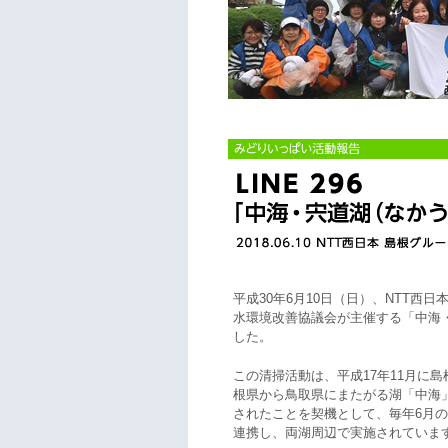
平成30年6月10日（日）、NTT西
水環境改善協議会が主催する「中海
した。
この清掃活動は、平成17年11月に
根県から鳥取県にまたがる湖「中海
されたことを契機として、毎年6月の
連携し、両湖周辺で実施されていま