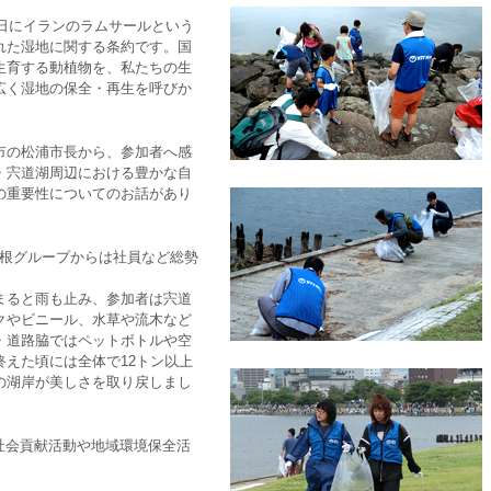
2日にイランのラムサールという
れた湿地に関する条約です。国
生育する動植物を、私たちの生
広く湿地の保全・再生を呼びか
市の松浦市長から、参加者へ感
・宍道湖周辺における豊かな自
の重要性についてのお話があり
、島根グループからは社員など総勢
まると雨も止み、参加者は宍道
クやビニール、水草や流木など
・道路脇ではペットボトルや空
えた頃には全体で12トン以上
の湖岸が美しさを取り戻しまし
社会貢献活動や地域環境保全活