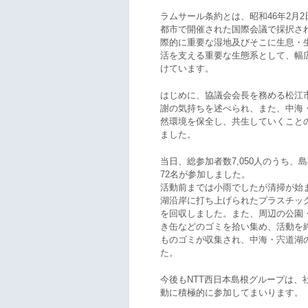
ラムサール条約とは、昭和46年2月
都市で開催された国際会議で採択さ
際的に重要な湿地及びそこに生息・
活を支える重要な生態系として、幅
けています。
はじめに、協議会会長を務める松江
謝の気持ちを述べられ、また、中海
然環境を保全し、共生していくこと
ました。
当日、総参加者数7,050人のうち
72名が参加しました。
活動前までは小雨でしたが清掃が始
湖沿岸に打ち上げられたプラスチッ
を回収しました。また、周辺の公園
き缶などのゴミを拾い集め、活動を終
ものゴミが収集され、中海・宍道湖
た。
今後もNTT西日本島根グループは、
動に積極的に参加してまいります。