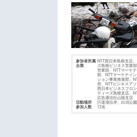
参加者所属
NTT西日本島根支店
企業
ズ島根ビジネス営業部
営業部、NTTマーケ
部、NTTマーケティ
ション事業推進部、N
所、NTTビジネスア
西日本ビジネスフロン
ティーズ島根支店、N
広告通信社山陰支店
活動場所
宍道湖沿岸、白潟公園
参加人数
72名