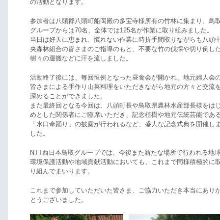
の活動となります。
参加者は八頭郡八頭町船岡殿の多宝寺様所有の竹林に集まり、鳥
グループからは70名、全体では125名が作業に取り組みました。
当日は好天に恵まれ、慣れない作業に時折手間取りながらも八頭
央森林組合の皆さまのご指導のもと、不要な竹の伐採や切り倒し
樹々の運搬などに汗を流しました。
活動終了後には、毎回恒例となった昼食会が開かれ、地元婦人会
皆さまによる手作り山菜料理をいただきながら地元の方々と交流
深めることができました。
また最終回となる今回は、八頭町長や鳥取県農林水産部長様をは
めとした関係者にご臨席いただき、記念植樹や地元伝統芸能であ
「水口傘踊り」の披露が行われるなど、盛大な記念式典を開催し
した。
NTT西日本鳥取グループでは、今後また新たな場所で行われる地
環境保護活動や地域貢献活動においても、これまで同様積極的に
り組んでまいります。
これまで参加していただいた皆さま、ご協力いただき本当にあり
とうございました。