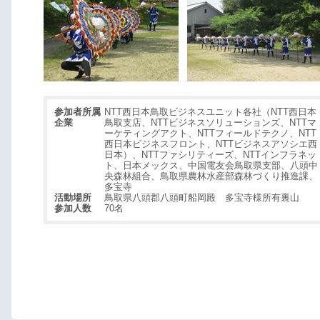
参加者所属
NTT西日本鳥取ビジネスユニット各社（NTT西日本
企業
鳥取支店、NTTビジネスソリューションズ、NTTマ
ーケティングアクト、NTTフィールドテクノ、NTT
西日本ビジネスフロント、NTTビジネスアソシエ西
日本）、NTTファシリティーズ、NTTインフラネッ
ト、日本メックス、中国電友会鳥取県支部、八頭中
央森林組合、鳥取県農林水産部森林づくり推進課、
多宝寺
活動場所
鳥取県八頭郡八頭町船岡殿 多宝寺様所有裏山
参加人数
70名