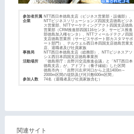
参加者所属
NTT西日本徳島支店（ビジネス営業部・設備部）、
企業
NTTビジネスソリューションズ四国支店徳島ビジネ
ス営業部、NTTマーケティングアクト四国支店徳島
営業部（CRM推進部四国116センタ、サービス推進
部徳島加入権センタ）、NTTフィールドテクノ四国
支店徳島営業所（サービスサポート部カスタマサポ
ート部門）、テルウェル西日本四国支店徳島営業支
店、退職者及び社員家族
事務局
NTT西日本徳島支店（総務部）、NTTビジネスアソ
シエ西日本四国支店徳島事業所
活動場所
「徳島県庁：吉野川交流推進会議」と「NTT西日本
徳島支店」が、アドプト（養子縁組）した区間
徳島市内：「吉野川左岸河口から上流1400m～
2000m区間の堤防及び河川敷600m区間」
参加人数
74名（退職者及び社員家族含む）
関連サイト