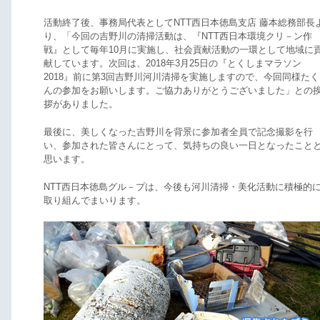
活動終了後、事務局代表としてNTT西日本徳島支店 藤本総務部長
り、「今回の吉野川の清掃活動は、『NTT西日本環境クリ－ン作
戦』として毎年10月に実施し、社会貢献活動の一環として地域に
献しています。次回は、2018年3月25日の『とくしまマラソン
2018』前に第3回吉野川河川清掃を実施しますので、今回同様たく
んの参加をお願いします。ご協力ありがとうございました」との
拶がありました。
最後に、美しくなった吉野川を背景に参加者全員で記念撮影を行
い、参加された皆さんにとって、気持ちの良い一日となったこと
思います。
NTT西日本徳島グル－プは、今後も河川清掃・美化活動に積極的
取り組んでまいります。