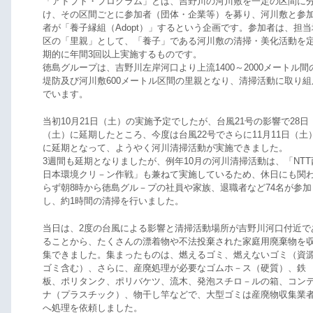
「アドプト・プログラム」とは、吉野川の河川敷を一定の区間に
け、その区間ごとに参加者（団体・企業等）を募り、河川敷と参
者が「養子縁組（Adopt）」するという企画です。参加者は、担当
区の「里親」として、「養子」である河川敷の清掃・美化活動を
期的に年間3回以上実施するものです。
徳島グループは、吉野川左岸河口より上流1400～2000メートル間
堤防及び河川敷600メートル区間の里親となり、清掃活動に取り組
でいます。
当初10月21日（土）の実施予定でしたが、台風21号の影響で28日
（土）に延期したところ、今度は台風22号でさらに11月11日（土
に延期となって、ようやく河川清掃活動が実施できました。
3週間も延期となりましたが、例年10月の河川清掃活動は、「NTT
日本環境クリ－ン作戦」も兼ねて実施しているため、休日にも関
らず朝8時から徳島グル－プの社員や家族、退職者など74名が参加
し、約1時間の清掃を行いました。
当日は、2度の台風による影響と清掃活動場所が吉野川河口付近で
ることから、たくさんの漂着物や不法投棄された家庭用廃棄物を
集できました。集まったものは、燃えるゴミ、燃えないゴミ（資
ゴミ含む）、さらに、産廃処理が必要なゴムホ－ス（硬質）、鉄
板、ポリタンク、ポリバケツ、流木、発泡スチロ－ルの箱、コン
ナ（プラスチック）、物干し竿などで、大型ゴミは産廃物収集業
へ処理を依頼しました。