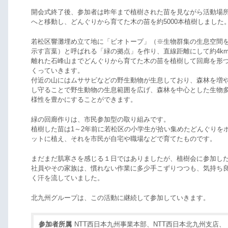
開会式終了後、参加者は昨年まで植樹された苗を見ながら活動場
へと移動し、どんぐりから育てた木の苗を約5000本植樹しました
若松区響灘埋め立て地に「ビオトープ」（※生物群集の生息空間
示す言葉）と呼ばれる「緑の拠点」を作り、直線距離にして約4k
離れた石峰山までどんぐりから育てた木の苗を植樹して回廊を形
くっていきます。
付近の山にはムササビなどの野生動物が生息しており、森林を
し守ることで野生動物の生息範囲を広げ、森林を中心とした生物
様性を豊かにすることができます。
緑の回廊作りは、市民参加型の取り組みです。
植樹した苗は1～2年前に若松区の小学生が拾い集めたどんぐりを
ットに植え、それを市民が自宅や職場などで育てたものです。
まだまだ肌寒さを感じる１日ではありましたが、植樹会に参加し
社員やその家族は、慣れない作業に多少手こずりつつも、気持ち
く汗を流していました。
北九州グループは、この活動に継続して参加していきます。
参加者所属
NTT西日本九州事業本部、NTT西日本北九州支店、