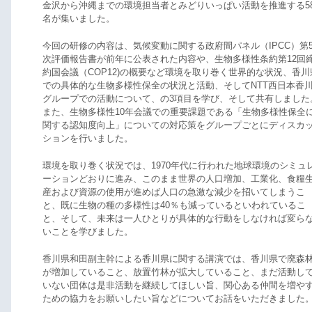
金沢から沖縄までの環境担当者とみどりいっぱい活動を推進する5
名が集いました。
今回の研修の内容は、気候変動に関する政府間パネル（IPCC）第
次評価報告書が前年に公表された内容や、生物多様性条約第12回
約国会議（COP12)の概要など環境を取り巻く世界的な状況、香川
での具体的な生物多様性保全の状況と活動、そしてNTT西日本香
グループでの活動について、の3項目を学び、そして共有しました
また、生物多様性10年会議での重要課題である「生物多様性保全
関する認知度向上」についての対応策をグループごとにディスカ
ションを行いました。
環境を取り巻く状況では、1970年代に行われた地球環境のシミュ
ーションどおりに進み、このまま世界の人口増加、工業化、食糧
産および資源の使用が進めば人口の急激な減少を招いてしまうこ
と、既に生物の種の多様性は40％も減っているといわれているこ
と、そして、未来は一人ひとりが具体的な行動をしなければ変ら
いことを学びました。
香川県和田副主幹による香川県に関する講演では、香川県で廃森
が増加していること、放置竹林が拡大していること、まだ活動し
いない団体は是非活動を継続してほしい旨、関心ある仲間を増や
ための協力をお願いしたい旨などについてお話をいただきました