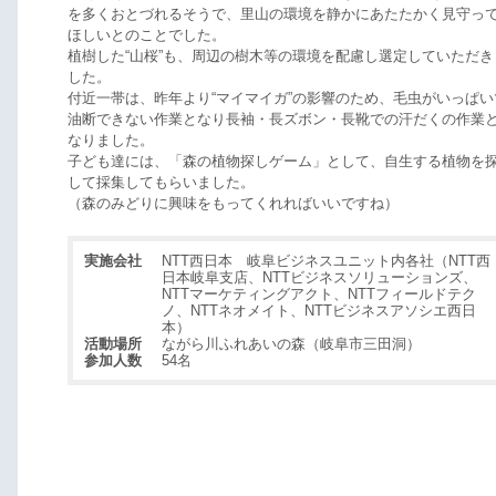
を多くおとづれるそうで、里山の環境を静かにあたたかく見守っ
ほしいとのことでした。
植樹した“山桜”も、周辺の樹木等の環境を配慮し選定していただき
した。
付近一帯は、昨年より“マイマイガ”の影響のため、毛虫がいっぱい
油断できない作業となり長袖・長ズボン・長靴での汗だくの作業
なりました。
子ども達には、「森の植物探しゲーム」として、自生する植物を
して採集してもらいました。
（森のみどりに興味をもってくれればいいですね）
実施会社
NTT西日本 岐阜ビジネスユニット内各社（NTT西
日本岐阜支店、NTTビジネスソリューションズ、
NTTマーケティングアクト、NTTフィールドテク
ノ、NTTネオメイト、NTTビジネスアソシエ西日
本）
活動場所
ながら川ふれあいの森（岐阜市三田洞）
参加人数
54名