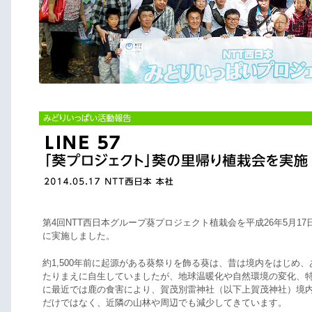
第4回NTT西日本グループ葵プロジェクト植栽会を平成26年5月17
に実施しました。
約1,500年前に起源がある葵祭りを飾る葵は、昔は境内をはじめ、
たりまえに自生していましたが、地球温暖化や自然環境の変化、
に最近では鹿の食害により、賀茂別雷神社（以下上賀茂神社）境
だけではなく、近隣の山林や周辺でも減少してきています。