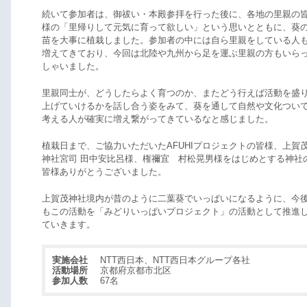
続いて参加者は、御祓い・本殿参拝を行った後に、各地の里親の
様の「里帰りして元気に育って欲しい」という思いとともに、葵
苗を大事に植栽しました。参加者の中には自ら里親をしている人
増えてきており、今回は北陸や九州から足を運ぶ里親の方もいら
しゃいました。
里親同士が、どうしたらよく育つのか、またどう行えば活動を盛
上げていけるかを話し合う姿をみて、葵を通して自然や文化つい
考える人が確実に増え繋がってきているなと感じました。
植栽日まで、ご協力いただいたAFUHIプロジェクトの皆様、上賀
神社宮司 田中安比呂様、権禰宜 村松晃男様をはじめとする神社
皆様ありがとうございました。
上賀茂神社境内が昔のように二葉葵でいっぱいになるように、今
もこの活動を「みどりいっぱいプロジェクト」の活動として推進
ていきます。
実施会社
NTT西日本、NTT西日本グループ各社
活動場所
京都府京都市北区
参加人数
67名