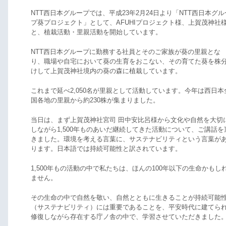
NTT西日本グループでは、平成23年2月24日より「NTT西日本グル
プ葵プロジェクト」として、AFUHIプロジェクト様、上賀茂神社
と、植栽活動・里親活動を開始しています。
NTT西日本グループに勤務する社員とそのご家族が葵の里親とな
り、職場や自宅において葵の生育をおこない、その育てた葵を株
けして上賀茂神社境内の葵の森に植栽しています。
これまで延べ2,050名が里親として活動しています。今年は西日本
国各地の里親から約230株が集まりました。
当日は、まず上賀茂神社宮司 田中安比呂様から文化や自然を大切
しながら1,500年ものあいだ継続してきた活動について、ご講話を
きました。環境を考える言葉に、サステナビリティという言葉が
ります。日本語では持続可能性と訳されています。
1,500年もの活動の中で私たちは、ほんの100年以下の生命かもし
ません。
その生命の中で自然を敬い、自然とともに生きることが持続可能
（サステナビリティ）には重要であることを、平安時代に建てら
修復しながら存在する庁ノ舎の中で、学習させていただきました