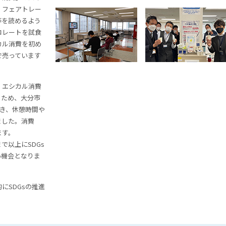
、フェアトレー
等を読めるよう
コレートを試食
カル消費を初め
で売っています
、エシカル消費
うため、大分市
置き、休憩時間や
ました。消費
ます。
で以上にSDGs
い機会となりま
にSDGsの推進