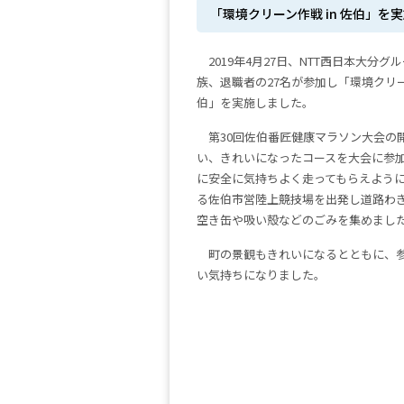
「環境クリーン作戦 in 佐伯」を
2019年4月27日、NTT西日本大分
族、退職者の27名が参加し「環境クリーン
伯」を実施しました。
第30回佐伯番匠健康マラソン大会の
い、きれいになったコースを大会に参
に安全に気持ちよく走ってもらえよう
る佐伯市営陸上競技場を出発し道路わ
空き缶や吸い殻などのごみを集めまし
町の景観もきれいになるとともに、
い気持ちになりました。