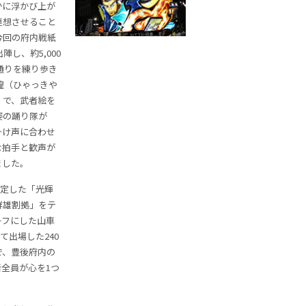
かに浮かび上が
連想させること
今回の府内戦紙
し、約5,000
通りを練り歩き
煌（ひゃっきや
」で、武者絵を
姿の踊り隊が
掛け声に合わせ
な拍手と歓声が
ました。
決定した「光輝
群雄割拠」をテ
ーフにした山車
て出場した240
で、豊後府内の
全員が心を1つ