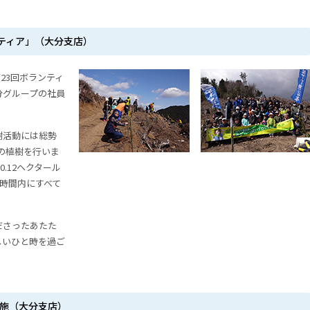
ティア」（大分支店）
第23回ボランティ
分グループの社員
樹活動には総勢
0本の植樹を行いま
.12ヘクタール
、時間内にすべて
ださったあたた
しいひと時を過ご
実施（大分支店）