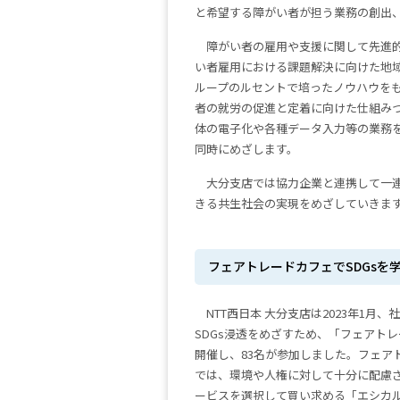
と希望する障がい者が担う業務の創出
障がい者の雇用や支援に関して先進的
い者雇用における課題解決に向けた地域
ループのルセントで培ったノウハウをも
者の就労の促進と定着に向けた仕組み
体の電子化や各種データ入力等の業務を
同時にめざします。
大分支店では協力企業と連携して一
きる共生社会の実現をめざしていきま
フェアトレードカフェでSDGsを
NTT西日本 大分支店は2023年1月
SDGs浸透をめざすため、「フェアト
開催し、83名が参加しました。フェア
では、環境や人権に対して十分に配慮
ービスを選択して買い求める「エシカ