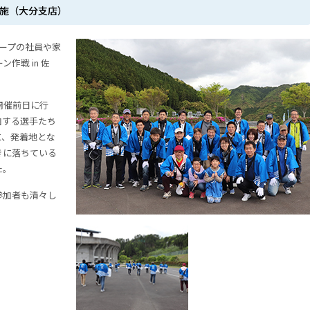
実施（大分支店）
グループの社員や家
作戦 in 佐
開催前日に行
加する選手たち
に、発着地とな
きに落ちている
た。
参加者も清々し