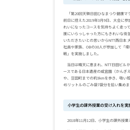
「第20回天領日田ひなまつり健康マ
前日に控えた2019年3月9日、大会に
れいになったコースを気持ちよく走っ
援にいらっしゃった方にもきれいな街
いただきたいとの思いからNTT西日本 
社員や家族、OBの30人が参加して「
戦」を実施しました。
当日は晴天に恵まれ、NTT日田ビル
ースである日本遺産の咸宜園（かんぎ
や、豆田町までの約3kmを歩き、吸い
45リットルのごみ袋7袋分を拾い集め
小学生の課外授業の受け入れを実
2018年11月12日、小学生の課外授