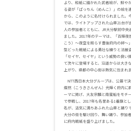
より、和紙に描かれた武者絵が、鮮や
る姿が「ぱっちん（めんこ）」の絵を
から、このように名付けられました。
では、ライトアップされた山車21台が出陣
人の参加者とともに、JR大分駅前中央
ました。2017年のテーマは、「百輝夜
こう）～夜空を照らす豊後府内の絆～
型どった戦紙による勇壮な練りと法被
「セイヤ、セイヤ」という威勢の良い
て次々に登場すると、沿道からは大き
上がり、県都の中心街は熱気に包まれ
NTT西日本大分グループは、公募で
燦然（こうきさんぜん）光輝く府内に
ーマに掲げ、大友宗麟と南蛮船をモチ
で参戦し、2017年も名誉ある1番旗とし
名が、活気に満ちあふれた山車と踊り
大分の街を駆け回り、舞い踊り、参加者
に府内戦紙を盛り上げました。