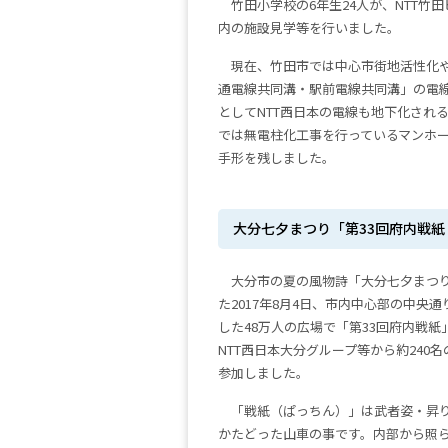
竹田小学校の6年生24人が、NTT
内の施設見学等を行いました。
現在、竹田市では中心市街地活性化
通電線共同溝・駅前電線共同溝」の電
としてNTT西日本の電線も地下化され
では無電柱化工事を行っているマンホ
手形を残しました。
大分七夕まつり「第33回府内戦
大分市の夏の風物詩「大分七夕まつ
た2017年8月4日、市内中心部の中央
した48万人の広場で「第33回府内戦紙
NTT西日本大分グループ等から約240
参加しました。
「戦紙（ぱっちん）」は武者姿・昇
かたどった山車の事です。内部から照