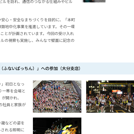
竹田ビルを訪れ、通信のつながる仕組みやビル
や安心・安全なまちづくりを目的に、「本町
線類地中化事業を推進しています。その一環
ることが計画されています。今回の受け入れ
ールの視察も実施し、みんなで壁面に記念の
紙（ふないぱっちん）」への参加（大分支店）
り」初日となっ
通り一帯を会場と
」が開かれ、
名の社員と家族が
り龍などの姿を
らされる照明に