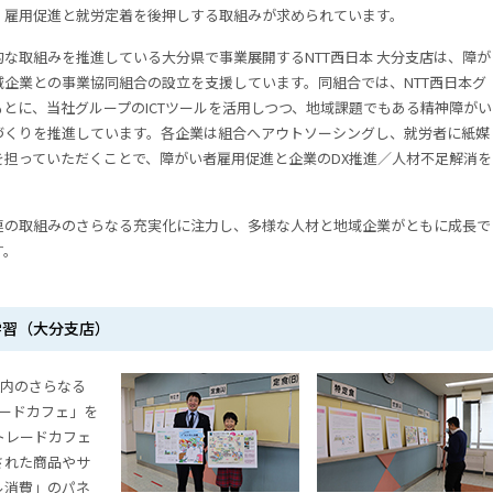
、雇用促進と就労定着を後押しする取組みが求められています。
な取組みを推進している大分県で事業展開するNTT西日本 大分支店は、障が
企業との事業協同組合の設立を支援しています。同組合では、NTT西日本グ
とに、当社グループのICTツールを活用しつつ、地域課題でもある精神障がい
づくりを推進しています。各企業は組合へアウトソーシングし、就労者に紙媒
担っていただくことで、障がい者雇用促進と企業のDX推進／人材不足解消を
連の取組みのさらなる充実化に注力し、多様な人材と地域企業がともに成長で
す。
学習（大分支店）
、社内のさらなる
レードカフェ」を
トレードカフェ
された商品やサ
ル消費」のパネ