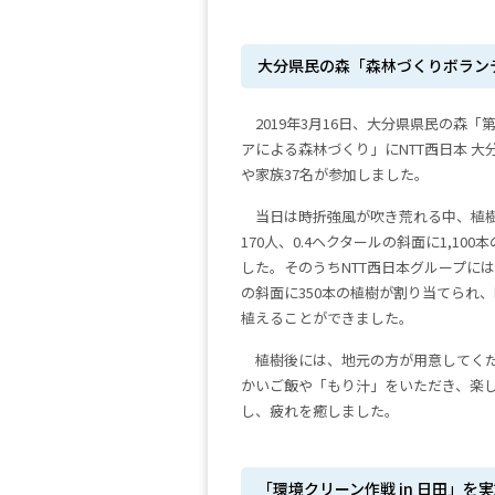
大分県民の森「森林づくりボラン
2019年3月16日、大分県県民の森「
アによる森林づくり」にNTT西日本 大
や家族37名が参加しました。
当日は時折強風が吹き荒れる中、植
170人、0.4ヘクタールの斜面に1,10
した。そのうちNTT西日本グループには0
の斜面に350本の植樹が割り当てられ
植えることができました。
植樹後には、地元の方が用意してく
かいご飯や「もり汁」をいただき、楽
し、疲れを癒しました。
「環境クリーン作戦 in 日田」を