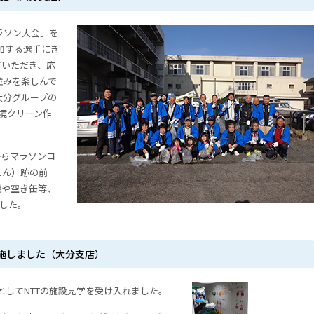
ラソン大会」を
参加する選手にき
ていただき、応
並みを楽しんで
大分グループの
環境クリーン作
からマラソンコ
えん）跡の前
殻や空き缶等、
ました。
施しました（大分支店）
業としてNTTの施設見学を受け入れました。