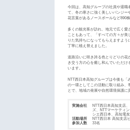
今回は、高知グループの社員や退職者
て、冬の寒さに強く美しいパンジー
花言葉があるノースボールなど890
多くの観光客が訪れ、地元で広く愛
こともあって、「すべての方々が美
りた気持ちになってもらえますように
丁寧に植え替えました。
道路沿いに咲き誇る色とりどりの花
き交う方の心を癒し和んでいただけ
います。
NTT西日本高知グループは今後も「
の一環としてこの活動に取り組み、
とで、地域の発展や自然環境保護に
実施会社
NTT西日本高知支店
ズ、NTTマーケティ
シエ西日本、高知電友
活動場所
NTT西日本 高知支店
参加人数
33名