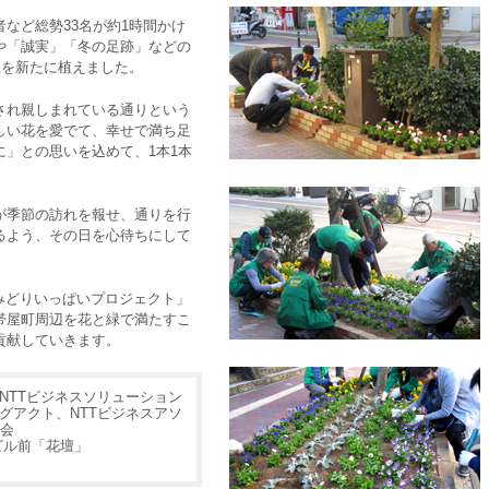
など総勢33名が約1時間かけ
や「誠実」「冬の足跡」などの
株を新たに植えました。
され親しまれている通りという
しい花を愛でて、幸せで満ち足
」との思いを込めて、1本1本
が季節の訪れを報せ、通りを行
るよう、その日を心待ちにして
みどりいっぱいプロジェクト」
帯屋町周辺を花と緑で満たすこ
貢献していきます。
、NTTビジネスソリューション
ングアクト、NTTビジネスアソ
会
ビル前「花壇」