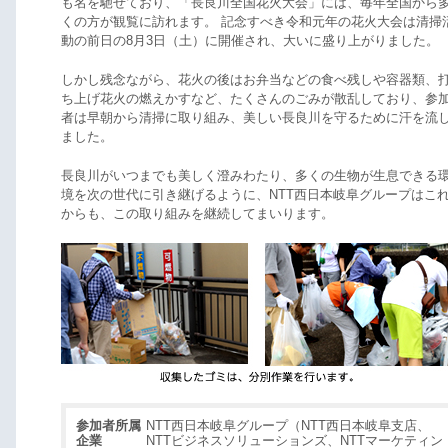
も名を馳せており、「長良川全国花火大会」には、毎年全国から
くの方が観覧に訪れます。 記念すべき令和元年の花火大会は清掃
動の前日の8月3日（土）に開催され、大いに盛り上がりました。
しかし残念ながら、花火の後はお弁当などの食べ残しや容器類、
ち上げ花火の燃えかすなど、たくさんのごみが散乱しており、参
者は早朝から清掃に取り組み、美しい長良川を守るために汗を流
ました。
長良川がいつまでも美しく澄みわたり、多くの生物が生息できる
境を次の世代に引き継げるように、NTT西日本岐阜グループはこ
からも、この取り組みを継続してまいります。
参加者所属
NTT西日本岐阜グループ（NTT西日本岐阜支店、
企業
NTTビジネスソリューションズ、NTTマーケティン