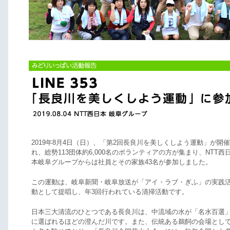
2019年8月4日（日）、「第2回長良川を美しくしよう運動」が開
れ、総勢113団体約6,000名のボランティアの方が集まり、NTT西
本岐阜グループからは社員とその家族43名が参加しました。
この運動は、岐阜新聞・岐阜放送が「アイ・ラブ・ぎふ」の実践
動として提唱し、年3回行われている清掃活動です。
日本三大清流のひとつである長良川は、中流域の水が「名水百選
に選ばれるほどの澄んだ川です。また、伝統ある鵜飼の会場とし