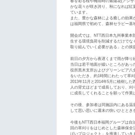
春を彩る桜や梅雨時の紫陽花(アジ
かな花々が咲き誇り、秋になれば紅
ています。
また、豊かな森林による癒しの効果が
は福岡県で初めて、森林セラピー基
開会式では、NTT西日本九州事業本
生する環境負荷を削減するだけでな
取り組んでいく必要がある」との挨
前日の夕方から夜遅くまで雨が降り
当日は若干地面が緩いところがあっ
役所黒木支所およびグリーンピア八
をいただき、約1時間にわたって草
2013年11月と2014年5月に植樹し
人の背丈ほどまで成長しており、刈
に成長してくれることを願って作業
その後、参加者は同施設内にある温
して思い思いに週末の快いひととき
今後もNTT西日本福岡グループは自
回の草刈りをはじめとした森林保全
ぱいプロジェクト」を推進していき