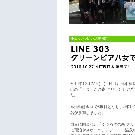
2018年10月27日(土)、NTT西
町の「くつろぎの森 グリーンピア
た。
本活動は今回で8度目となり、福岡グ
名が参加しました。
自然に囲まれた「くつろぎの森 グ
に宿泊やスポーツ、レジャー、温泉