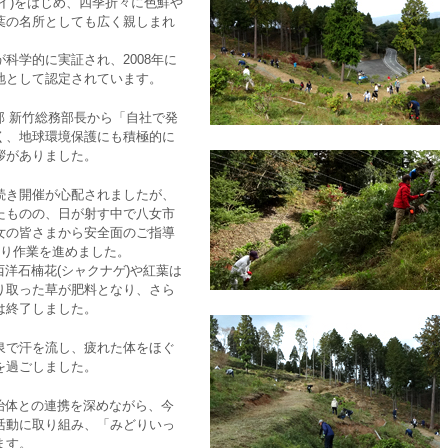
サイ)をはじめ、四季折々に色鮮
葉の名所としても広く親しまれ
科学的に実証され、2008年に
地として認定されています。
部 新竹総務部長から「自社で発
く、地球環境保護にも積極的に
拶がありました。
続き開催が心配されましたが、
たものの、日が射す中で八女市
女の皆さまから安全面のご指導
刈り作業を進めました。
た西洋石楠花(シャクナゲ)や紅葉は
り取った草が肥料となり、さら
は終了しました。
泉で汗を流し、疲れた体をほぐ
を過ごしました。
治体との連携を深めながら、今
活動に取り組み、「みどりいっ
ます。