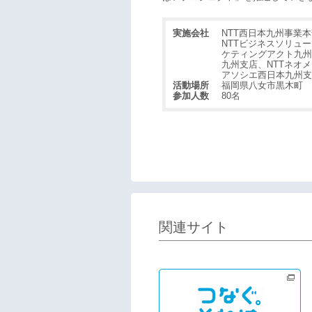
実施会社
NTT西日本九州事業
NTTビジネスソリュ
ケティングアクト九州
九州支店、NTTネオ
アソシエ西日本九州支
活動場所
福岡県八女市黒木町 
参加人数
80名
関連サイト