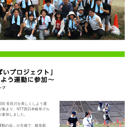
「第2回 長良川を美しくしよう運
々が集まり、NTT西日本岐阜グル
が参加しました。
運動の会」が主催で、岐阜新