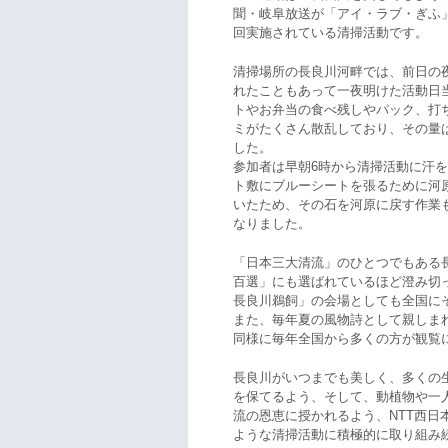
聞・岐阜放送が「アイ・ラブ・ぎふ
回実施されている清掃活動です。
清掃場所の長良川河畔では、前日の
れたこともあって一夜明けた活動日
トやお弁当の食べ残しやパック、打
ミがたくさん散乱しており、その量
した。
参加者は早朝6時から清掃活動に汗
ト敷にブルーシートを張るために河
いたため、その石を河原に戻す作業
なりました。
「日本三大清流」のひとつでもある
百選」にも選ばれているほど澄み切
長良川鵜飼」の会場としても全国に
また、毎年夏の風物詩として親しま
同様に毎年全国から多くの方が観覧
長良川がいつまでも美しく、多くの
を保てるよう、そして、動植物や一
流の恩恵に授かれるよう、NTT西日
ような清掃活動に積極的に取り組み