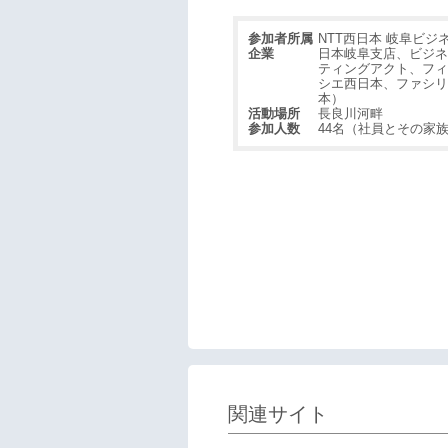
参加者所属
NTT西日本 岐阜ビジ
企業
日本岐阜支店、ビジネ
ティングアクト、フィ
シエ西日本、ファシリ
本）
活動場所
長良川河畔
参加人数
44名（社員とその家
関連サイト