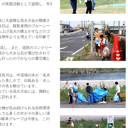
」の実践活動として提唱し、年3
夜に大規模な花火大会が開催さ
当日は、観覧者用のブルーシー
ち上げ花火の燃えかすなどのゴ
は例年よりも増えている印象で
を流し、また、堤防のコンクリー
原から大きな石が運び出されて
も行ったのでかなりの重労働と
長良川は、中流域の水が「名水
った美しさで、伝統ある「ぎふ
その名を馳せています。
れている花火大会には、鵜飼と
に訪れます。
生物が住み続けられる自然環境
人でも多くの方がその美しい清
本岐阜グループは今後も、この
続けます。