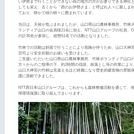
い伊勢まで行くことができない西の地方の方がお参りできる神社
しても栄え、古くから「西のお伊勢さま」と呼ばれ人々に親しま
ており、静かで緑の樹々に囲まれています。
当日は、天候が危ぶまれましたが、山口県山口農林事務所、竹林
ランティア山口の会員様21名に加え、NTT山口グループの社員、O
の計30名が参加し、総勢51名での活動となりました。
竹林での活動は斜面で行うことにより危険が伴うため、山口大神
宮司より安全祈願のお祓いを受けました。
ご支援いただいた山口県山口農林事務所、竹林ボランティア山口
方々からのご指導の下、約2時間の伐採、枝落とし等の作業により
山口大神宮の竹林は見違えるほど綺麗になり歴史的建造物の景観
護に貢献できました。
NTT西日本山口グループは、これからも森林整備活動を通じて、
球環境保護に取り組んでまいります。