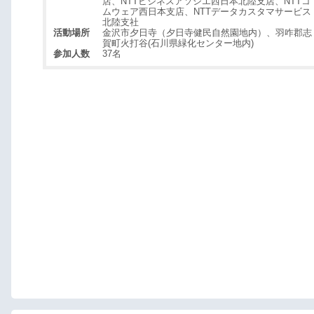
店、NTTビジネスアソシエ西日本北陸支店、NTTコ
ムウェア西日本支店、NTTデータカスタマサービス
北陸支社
活動場所
金沢市夕日寺（夕日寺健民自然園地内）、羽咋郡志
賀町火打谷(石川県緑化センター地内)
参加人数
37名