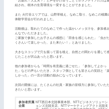
「お疲れ！大丈夫？」と声をかけ合うことでボランティアの力は
結され、樹木の生育環境を一変することができました。
また 火打谷エリアでは、山野草植え、なめこ取り、なめこの植菌
体験学習会が行われました。
活動後は、取れたてのなめこで作った温かいメッタ汁を、参加者
んなでいただきました。
ご家族で参加したお子さんの感想に「田舎を感じられた」「虫が
くさんいて楽しかった、また来たい！」とありました。
大きなスコップで穴を掘って苗を植え、自然との関わりを通して
じたことが沢山あったと思います。
他の参加者からも「時間を有意義に過ごせた」「参加してよかっ
た」などの声もいただき、スタッフ側としても皆さんの笑顔と「
しかった」の一言が活動の励みになっています。
次回の開催には、たくさんの社員・家族の皆様方に参加していた
きたいと思います。
参加者所属
NTT西日本北陸事業本部、NTTビジネスソリューシ
企業
ョンズ北陸支店、NTTマーケティングアクト北陸支