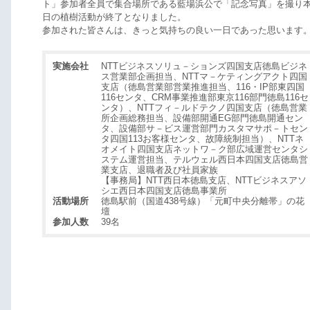
ト」参加者全員で集合場所である藍場浜公で「記念写真」を撮り
日の植樹活動が終了となりました。
参加された皆さんは、きっと気持ちの良い一日であった思います
実施会社
NTTビジネスソリュ－ションズ四国支店徳島ビジネ
ス営業部企画担当、NTTマ－ケティングアクト四国
支店（徳島営業部営業推進担当、116・IP部東四国
116センタ、CRM事業推進部東京116部門徳島116セ
ンタ）、NTTフィ－ルドテクノ四国支店（徳島営業
所企画総務担当、設備部開通EG部門徳島開通セン
タ、設備部サ－ビス運営部門カスタマサポ－トセン
タ四国113お客様センタ、故障統制担当）、NTTネ
オメイト四国支店ネットワ－ク部広域運営センタシ
ステム運営担当、テルウェル西日本四国支店徳島営
業支店、退職者及び社員家族
【事務局】NTT西日本徳島支店、NTTビジネスアソ
シエ西日本四国支店徳島事業所
活動場所
徳島駅前（国道438号線）「元町中央分離帯」の花
壇
参加人数
39名