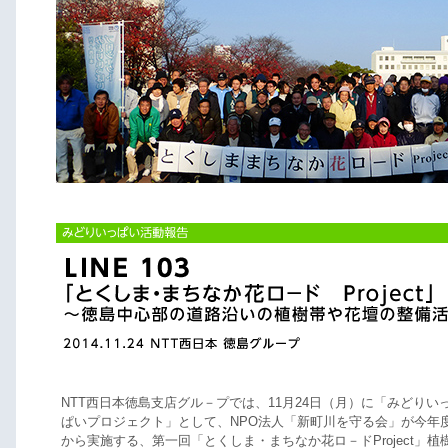
NTT西日本徳島支店グル－プでは、11月24日（月）に「みどりい
ぱいプロジェクト」として、NPO法人「新町川を守る会」が今年
から実施する、第一回「とくしま・まちなか花ロ－ドProject」植