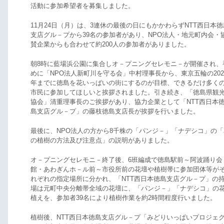
活動に参加希望者を募集しました。
11月24日（月）は、3連休の最後の日にもかかわらずNTT西日本徳
支店グル－プから39名の参加者があり、NPO法人・地元町内会・
賛企業からも合わせて約200人の参加者がありました。
朝8時に藍場浜公園に集合しオ－プニングセレモニ－が開催され、
めに「NPO法人新町川を守る会」中村理事長から、東京五輪の202
年までに徳島を花いっぱいの街にするのが目標、できるだけ多く
市民に参加してほしいと挨拶されました。引き続き、「徳島県観
協会」清重理事長のご挨拶があり、協力企業として「NTT西日本
島支店グル－プ」の藤枝徳島支店長が挨拶を行いました。
最後に、NPO法人の方から8千株の「パンジ－」「ナデシコ」の「
の植樹の方法及び注意点」の説明がありました。
オ－プニングセレモニ－終了後、6班編成で徳島駅前～阿波踊り会
館・あわぎんホ－ル前～市役所前の花壇や植樹帯に参加団体等が
れぞれの指定場所に分かれ、「NTT西日本徳島支店グル－プ」の
場は元町中央分離帯全域の花壇に、「パンジ－」「ナデシコ」の
植えを、参加者39名により植樹作業を約2時間程度行いました。
植樹後、NTT西日本徳島支店グル－プ「みどりいっぱいプロジェ