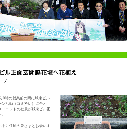
分から9時の就業前の間に城東ビル
ーン活動（ゴミ拾い）に合わ
スユニットの社員が城東ビル正
た。
い中に住民の皆さまとお会いす