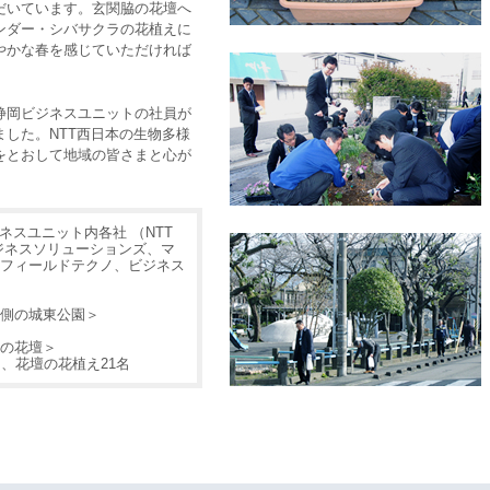
だいています。玄関脇の花壇へ
ンダー・シバサクラの花植えに
やかな春を感じていただければ
静岡ビジネスユニットの社員が
した。NTT西日本の生物多様
をとおして地域の皆さまと心が
ネスユニット内各社 （NTT
ジネスソリューションズ、マ
フィールドテクノ、ビジネス
側の城東公園＞
の花壇＞
名、花壇の花植え21名