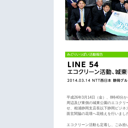
平成26年3月14日（金）、8時40
周辺及び東側の城東公園のエコクリ
せ、相浦静岡支店長以下静岡ビジネ
面玄関脇の花壇へ花植えを行いまし
エコクリーン活動も定着し、ごみ拾