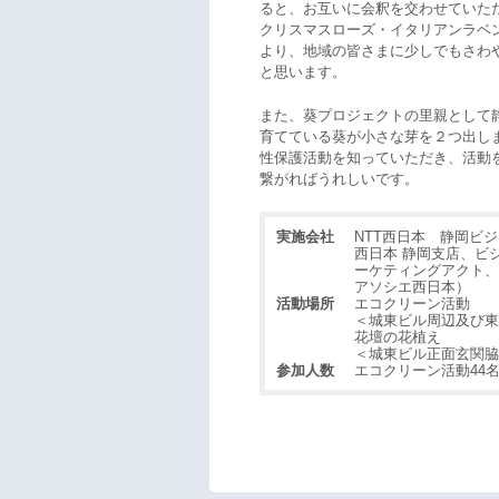
ると、お互いに会釈を交わせていた
クリスマスローズ・イタリアンラベ
より、地域の皆さまに少しでもさわ
と思います。
また、葵プロジェクトの里親として
育てている葵が小さな芽を２つ出しま
性保護活動を知っていただき、活動
繋がればうれしいです。
実施会社
NTT西日本 静岡ビジ
西日本 静岡支店、ビ
ーケティングアクト、
アソシエ西日本）
活動場所
エコクリーン活動
＜城東ビル周辺及び東
花壇の花植え
＜城東ビル正面玄関脇
参加人数
エコクリーン活動44