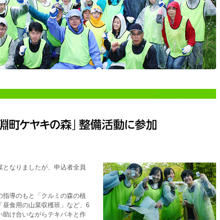
候となりましたが、申込者全員
。
の指導のもと「クルミの森の植
「昼食用の山菜収穫班」など、6
い助け合いながらテキパキと作