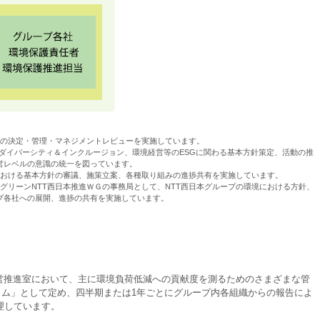
策の決定・管理・マネジメントレビューを実施しています。
s、ダイバーシティ＆インクルージョン、環境経営等のESGに関わる基本方針策定、活動の推
営レベルの意識の統一を図っています。
における基本方針の審議、施策立案、各種取り組みの進捗共有を実施しています。
、グリーンNTT西日本推進ＷＧの事務局として、NTT西日本グループの環境における方針、
ープ各社への展開、進捗の共有を実施しています。
経営推進室において、主に環境負荷低減への貢献度を測るためのさまざまな管
ラム」として定め、四半期または1年ごとにグループ内各組織からの報告によ
理しています。