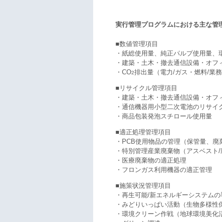
実行管理プログラムにおける主な管理
■数値管理項目
・紙総使用量、純正パルプ使用量、
・建築・土木・撤去通信設備・オフ
・CO
排出量（電力/ガス・燃料/業
2
■リサイクル管理項目
・建築・土木・撤去通信設備・オフ
・通信機器用小型二次電池のリサイ
・商品包装発泡スチロール使用量
■適正処理管理項目
・PCB使用物品の管理（保管量、廃
・特別管理産業廃棄物（アスベスト
・医療廃棄物の適正処理
・フロンガス利用機器の適正管理
■施策状況管理項目
・再生可能/新エネルギーシステムの
・みどりいっぱい活動（生物多様性
・環境クリーン作戦（地球環境美化