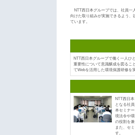
NTT西日本グループでは、社員
向けた取り組みが実施できるよう、
ています。
NTT西日本グループで働く一人ひ
重要性について意識醸成を図ることを
てWebを活用した環境保護研修を
NTT西日
となる社員
本セミナー
境法令や環
の役割を兼
また、セミ
す。