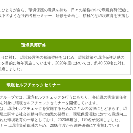
一人ひとりが自ら、環境保護の意識を持ち、日々の業務の中で環境負荷低減に
以下のような社内各種セミナー、研修を企画し、積極的な環境教育を実施し
環境保護研修
とりに対し、環境経営等の知識習得をはじめ、環境対策や環境保護活動の
目的に毎年実施しています。2020年度においては、約40,539名に対し
実施しました。
環境セルフチェックセミナー
本グループでは、環境セルフチェックを行うにあたり、各組織の実施責任者
を対象に環境セルフチェックセミナーを開催しています。
は、環境セルフチェックを実施するためのスキルの習得にとどまらず、環
境に関する社会的動向等の知識の習得と、環境保護活動に対する意識向上
ねた環境教育の一環としており、2020年度は、170名が受講しました。
ナーは環境負荷低減のため、2006年度から遠隔研修にて実施していま