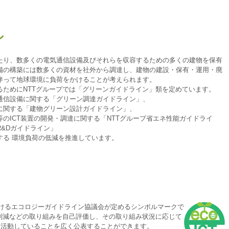
ン
たり、数多くの電気通信設備及びそれらを収容するための多くの建物を保有
備の構築には数多くの資材を社外から調達し、建物の建設・保有・運用・廃
伴って地球環境に負荷をかけることが考えられます。
るためにNTTグループでは「グリーンガイドライン」類を定めています。
通信設備に関する「グリーン調達ガイドライン」、
に関する「建物グリーン設計ガイドライン」、
のICT装置の開発・調達に関する「NTTグループ省エネ性能ガイドライ
&Dガイドライン」
する 環境負荷の低減を推進しています。
におけるエコロジーガイドライン協議会が定めるシンボルマークで
削減などの取り組みを自己評価し、その取り組み状況に応じて
に活動していることを広く公表することができます。