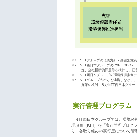
※1 NTTグループの環境方針・課題別施
※2 NTT西日本グループのCSR・SDG
進、全社横断的課題等を検討し、経
※3 NTT西日本グループの環境保護推進
※4 NTTグループ各社とも連携しながら
施策の検討、及びNTT西日本グル
実行管理プログラム
NTT西日本グループでは、環境
理項目（KPI）を「実行管理プログ
り、各取り組みの実行度について管