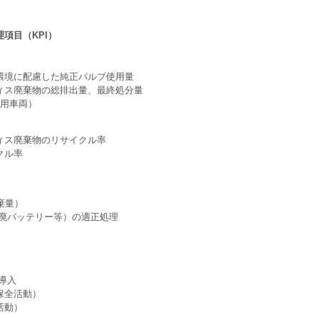
項目（KPI）
環境に配慮した純正パルプ使用量
ィス廃棄物の総排出量、最終処分量
務用車両）
ィス廃棄物のリサイクル率
クル率
棄量）
/廃バッテリー等）の適正処理
導入
保全活動）
活動）