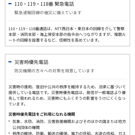
110・119・118番 緊急電話
緊急通報回線の被災に備えています
110・119・118番通話は、NTT西日本・東日本の回線を介して警察
本部・消防本部・海上保安本部の指令台へつながりますが、複数ル
ートの回線を設置するなど、信頼性を高めています。
災害時優先電話
防災機関の方々への対策を用意しています
災害時の援助、復旧や公共の秩序を維持するため、法律に基づいて
提供している電話です。災害時優先電話は、発信が一般電話より優
先して扱われるため、災害時にもふくそうの影響をうけにくくなっ
ています。
災害時優先電話をご利用になれる機関
気象、水防、消防、災害救援機関およびそのほかの国または地方
公共団体の機関
秩序の維持、防衛、輸送の確保、電力の供給、水道の供給、ガス