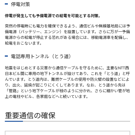
停電対策
停電が発生しても予備電源での給電を可能とする対策。
突然の停電時にも電力を確保できるよう、通信ビルや無線基地局には予
備電源（バッテリー、エンジン）を設置しています。さらに万が一予備
電源からの給電が停止する恐れがある場合には、移動電源車を配備し、
給電をおこないます。
電話専用トンネル（とう道）
地震をはじめとする災害から通信ケーブルを守るために、主要なNTT西
日本ビル間に専用の地下トンネルが設けてあり、これを「とう道」と呼
んでいます。とう道内は、難燃ケーブルの使用や防火壁の設置などによ
り、出火、延焼が起こりにくくしてあります。なお、とう道から先は
「管路」という地下ケーブルが枝のように分かれ、さらに細かい管が地
上の電柱やビル、各家庭などへと続いています。
重要通信の確保