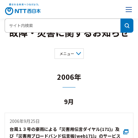
故障・災害に関するお知らせ
メニュー
2026年
2025年
2024年
2023年
2022年
2021年
2006年
2020年
2019年
2018年
2017年
2016年
2015年
2014年
2013年
2012年
2011年
9月
2010年
2009年
2007年
2006年
2005年
2004年
2003年
2001年
2006年9月25日
2000年
台風１３号の豪雨による「災害用伝言ダイヤル(171)」及
び「災害用ブロードバンド伝言板(web171)」のサービス