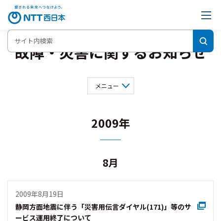
故障・災害に関するお知らせ
メニュー
2026年
2025年
2024年
2023年
2022年
2021年
2009年
2020年
2019年
2018年
2017年
2016年
2015年
2014年
2013年
2012年
2011年
8月
2010年
2009年
2007年
2006年
2005年
2004年
2003年
2001年
2009年8月19日
2000年
静岡方面地震に伴う「災害用伝言ダイヤル(171)」等のサ
ービス運用終了について