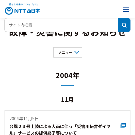
故障・災害に関するお知らせ
メニュー
2026年
2025年
2024年
2023年
2022年
2021年
2004年
2020年
2019年
2018年
2017年
2016年
2015年
2014年
2013年
2012年
2011年
11月
2010年
2009年
2007年
2006年
2005年
2004年
2003年
2001年
2004年11月5日
2000年
台風２３号上陸による大雨に伴う「災害用伝言ダイヤ
ル」サービスの提供終了等について