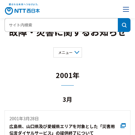
故障・災害に関するお知らせ
メニュー
2026年
2025年
2024年
2023年
2022年
2021年
2001年
2020年
2019年
2018年
2017年
2016年
2015年
2014年
2013年
2012年
2011年
3月
2010年
2009年
2007年
2006年
2005年
2004年
2003年
2001年
2001年3月28日
2000年
広島県、山口県及び愛媛県エリアを対象とした「災害用
伝言ダイヤルサービス」の提供終了について