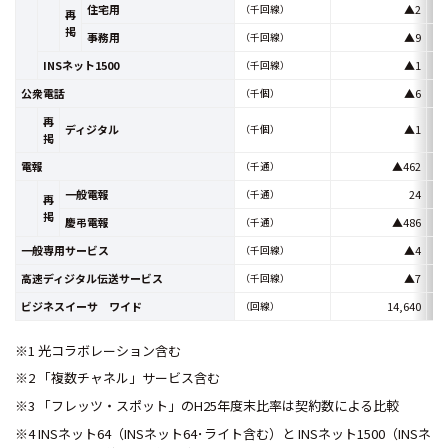
住宅用
▲2
（千回線）
再
掲
事務用
▲9
（千回線）
INSネット1500
▲1
（千回線）
公衆電話
▲6
（千個）
再
ディジタル
▲1
（千個）
掲
電報
▲462
（千通）
一般電報
24
（千通）
再
掲
慶弔電報
▲486
（千通）
一般専用サービス
▲4
（千回線）
高速ディジタル伝送サービス
▲7
（千回線）
ビジネスイーサ ワイド
14,640
（回線）
※1 光コラボレーション含む
※2 「複数チャネル」サービス含む
※3 「フレッツ・スポット」のH25年度末比率は契約数による比較
※4 INSネット64（INSネット64･ライト含む）と INSネット1500（INSネ