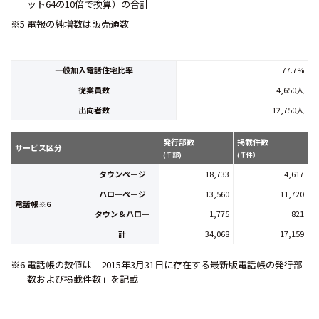
ット64の10倍で換算）の合計
※5 電報の純増数は販売通数
一般加入電話住宅比率
77.7%
従業員数
4,650人
出向者数
12,750人
発行部数
掲載件数
サービス区分
(千部)
(千件）
タウンページ
18,733
4,617
ハローページ
13,560
11,720
電話帳※6
タウン＆ハロー
1,775
821
計
34,068
17,159
※6 電話帳の数値は「2015年3月31日に存在する最新版電話帳の発行部
数および掲載件数」を記載