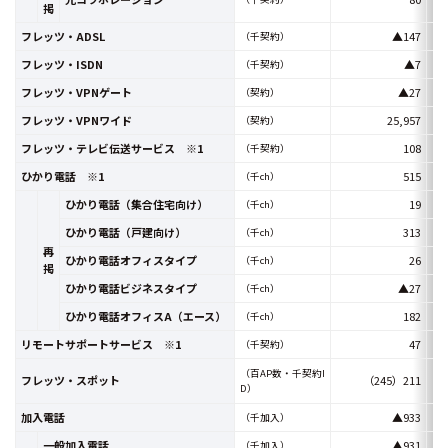
掲
フレッツ・ADSL
▲147
（千契約）
フレッツ・ISDN
▲7
（千契約）
フレッツ・VPNゲート
▲27
（契約）
フレッツ・VPNワイド
25,957
（契約）
フレッツ・テレビ伝送サービス ※1
108
（千契約）
ひかり電話 ※1
515
（千ch）
ひかり電話（集合住宅向け）
19
（千ch）
ひかり電話（戸建向け）
313
（千ch）
再
ひかり電話オフィスタイプ
26
（千ch）
掲
ひかり電話ビジネスタイプ
▲27
（千ch）
ひかり電話オフィスA（エース）
182
（千ch）
リモートサポートサービス ※1
47
（千契約）
（百AP数・千契約I
フレッツ・スポット
（245）211
D）
加入電話
▲933
（千加入）
一般加入電話
▲931
（千加入）