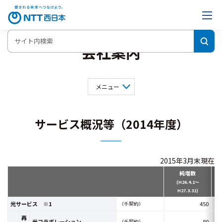
会社案内
メニュー
会社概要
事業内容
役員一覧
サービス概況等（2014年度）
組織図
決算概要
グループ会社
サービス概況
インフォメーションNTT西日本
2015年3月末現在
純増数
(H26.4.1～
H27.3.31)
光サービス ※1
450
（千契約）
再
光コラボレーション
80
（千契約）