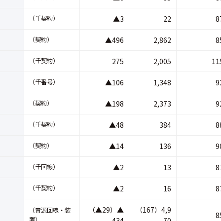
（千契約）
▲3
22
8
（契約）
▲496
2,862
8
（千契約）
275
2,005
11
（千番号）
▲106
1,348
9
（契約）
▲198
2,373
9
（千契約）
▲48
384
8
（契約）
▲14
136
9
（千回線）
▲2
13
8
（千契約）
▲2
16
8
（▲29）▲
（167）4,9
（音源回線・装
8
置）
434
70