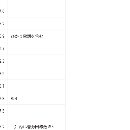
7.6
5.2
5.9
ひかり電話を含む
2.7
2.3
8.9
0.7
7.8
※4
7.5
5.2
（）内は音源回線数※5