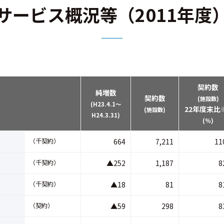
サービス概況等（2011年度
契約数
純増数
契約数
(施設数)
(H23.4.1～
22年度末比
(施設数)
H24.3.31)
(%)
（千契約）
664
7,211
11
（千契約）
▲252
1,187
8
（千契約）
▲18
81
8
（契約）
▲59
298
8