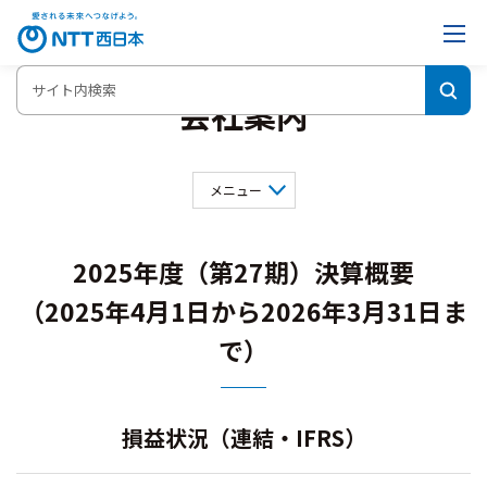
会社案内
メニュー
会社概要
事業内容
役員一覧
2025年度（第27期）決算概要
組織図
決算概要
グループ会社
（2025年4月1日から2026年3月31日ま
サービス概況
インフォメーションNTT西日本
で）
損益状況（連結・IFRS）