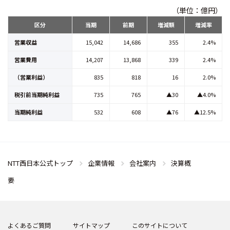
（単位：億円）
区分
当期
前期
増減額
増減率
営業収益
15,042
14,686
355
2.4%
営業費用
14,207
13,868
339
2.4%
（営業利益）
835
818
16
2.0%
税引前当期純利益
735
765
▲30
▲4.0%
当期純利益
532
608
▲76
▲12.5%
NTT西日本公式トップ
企業情報
会社案内
決算概
要
よくあるご質問
サイトマップ
このサイトについて