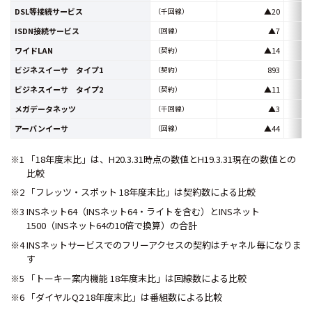
DSL等接続サービス
▲20
（千回線）
ISDN接続サービス
▲7
（回線）
ワイドLAN
▲14
（契約）
ビジネスイーサ タイプ1
893
（契約）
ビジネスイーサ タイプ2
▲11
（契約）
メガデータネッツ
▲3
（千回線）
アーバンイーサ
▲44
（回線）
※1 「18年度末比」は、H20.3.31時点の数値とH19.3.31現在の数値との
比較
※2 「フレッツ・スポット 18年度末比」は契約数による比較
※3 INSネット64（INSネット64・ライトを含む）とINSネット
1500（INSネット64の10倍で換算）の合計
※4 INSネットサービスでのフリーアクセスの契約はチャネル毎になりま
す
※5 「トーキー案内機能 18年度末比」は回線数による比較
※6 「ダイヤルQ2 18年度末比」は番組数による比較