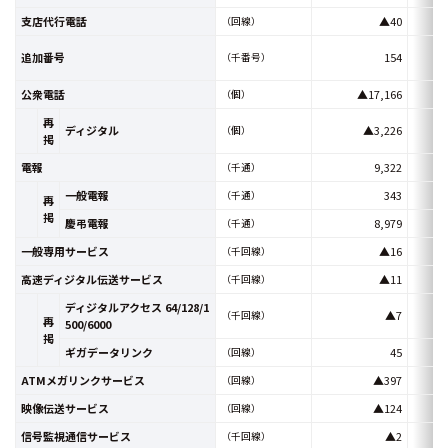
支店代行電話
▲40
（回線）
追加番号
154
（千番号）
公衆電話
▲17,166
（個）
再
ディジタル
▲3,226
（個）
掲
電報
9,322
（千通）
一般電報
343
（千通）
再
掲
慶弔電報
8,979
（千通）
一般専用サービス
▲16
（千回線）
高速ディジタル伝送サービス
▲11
（千回線）
ディジタルアクセス 64/128/1
▲7
（千回線）
再
500/6000
掲
ギガデータリンク
45
（回線）
ATMメガリンクサービス
▲397
（回線）
映像伝送サービス
▲124
（回線）
信号監視通信サービス
▲2
（千回線）