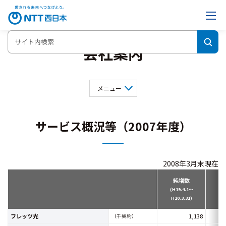
会社案内
メニュー
会社概要
事業内容
役員一覧
サービス概況等（2007年度）
組織図
決算概要
グループ会社
サービス概況
インフォメーションNTT西日本
2008年3月末現在
純増数
(H19.4.1～
(
H20.3.31)
フレッツ光
1,138
（千契約）