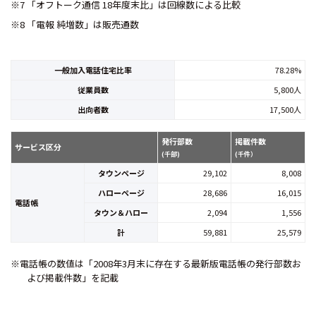
※7 「オフトーク通信 18年度末比」は回線数による比較
※8 「電報 純増数」は販売通数
一般加入電話住宅比率
78.28%
従業員数
5,800人
出向者数
17,500人
発行部数
掲載件数
サービス区分
(千部)
(千件）
タウンページ
29,102
8,008
ハローページ
28,686
16,015
電話帳
タウン＆ハロー
2,094
1,556
計
59,881
25,579
※電話帳の数値は「2008年3月末に存在する最新版電話帳の発行部数お
よび掲載件数」を記載