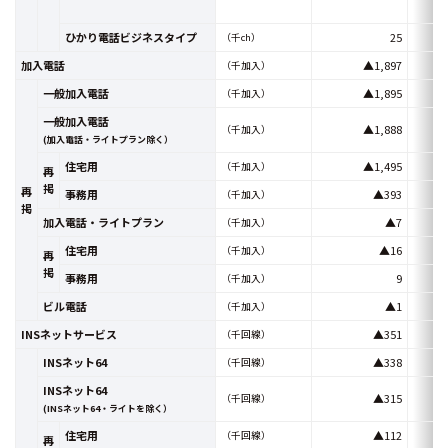
ひかり電話ビジネスタイプ
25
（千ch）
加入電話
▲1,897
（千加入）
一般加入電話
▲1,895
（千加入）
一般加入電話
▲1,888
（千加入）
(加入電話・ライトプラン除く）
住宅用
▲1,495
（千加入）
再
掲
再
事務用
▲393
（千加入）
掲
加入電話・ライトプラン
▲7
（千加入）
住宅用
▲16
（千加入）
再
掲
事務用
9
（千加入）
ビル電話
▲1
（千加入）
INSネットサービス
▲351
（千回線）
INSネット64
▲338
（千回線）
INSネット64
▲315
（千回線）
(INSネット64・ライトを除く）
住宅用
▲112
（千回線）
再