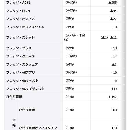
フレッツ・ADSL
▲295
（千契約）
フレッツ・ISDN
▲43
（千契約）
フレッツ・オフィス
▲22
（契約）
フレッツ・オフィスワイド
18
（契約）
（百AP数・千契
フレッツ・スポット
（▲1）▲12
約）
フレッツ・プラス
958
（契約）
フレッツ・グループ
12
（千契約）
フレッツ・スクウェア
▲3
（契約）
フレッツ・v6アプリ
19
（千契約）
フレッツ・v6キャスト
6
（契約）
フレッツ・v6マイディスク
149
（契約）
ひかり電話
1,192
（千ch）
ひかり電話
988
（千ch）
再
掲
ひかり電話オフィスタイプ
178
（千ch）