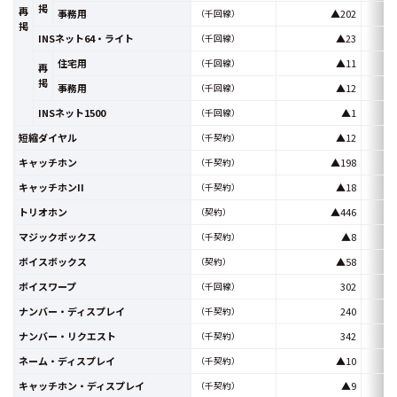
掲
再
事務用
▲202
（千回線）
掲
INSネット64・ライト
▲23
（千回線）
住宅用
▲11
（千回線）
再
掲
事務用
▲12
（千回線）
INSネット1500
▲1
（千回線）
短縮ダイヤル
▲12
（千契約）
キャッチホン
▲198
（千契約）
キャッチホンII
▲18
（千契約）
トリオホン
▲446
（契約）
マジックボックス
▲8
（千契約）
ボイスボックス
▲58
（契約）
ボイスワープ
302
（千回線）
ナンバー・ディスプレイ
240
（千契約）
ナンバー・リクエスト
342
（千契約）
ネーム・ディスプレイ
▲10
（千契約）
キャッチホン・ディスプレイ
▲9
（千契約）