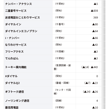
ナンバー・アナウンス
▲5
（千契約）
二重番号サービス
▲838
（契約）
迷惑電話おことわりサービス
369
（千契約）
ダイヤルイン
▲80
（千番号）
ダイヤルインエコノプラン
▲64
（契約）
i・ナンバー
▲66
（千契約）
なりわけサービス
▲43
（契約）
フリーアクセス
▲3
（千回線）
でんわばん
▲3
（千契約）
（音源回線・装
トーキー案内機能
（▲14）▲443
（2
置）
#ダイヤル
0
（契約）
ダイヤルQ2
（▲7）▲23
（番組・回線）
（センタ・千回
オフトーク通信
（▲24）▲26
線）
ノーリンギング通信
4
（回線）
着信用電話
▲10
（千契約）