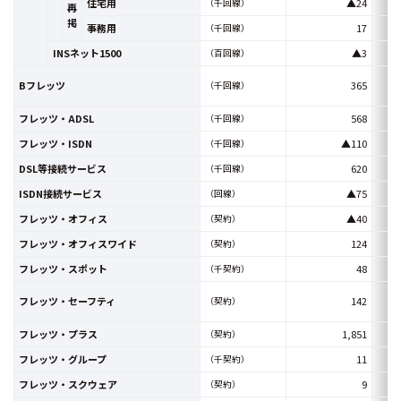
住宅用
▲24
（千回線）
再
掲
事務用
17
（千回線）
INSネット1500
▲3
（百回線）
Bフレッツ
365
（千回線）
フレッツ・ADSL
568
（千回線）
フレッツ・ISDN
▲110
（千回線）
DSL等接続サービス
620
（千回線）
ISDN接続サービス
▲75
（回線）
フレッツ・オフィス
▲40
（契約）
フレッツ・オフィスワイド
124
（契約）
フレッツ・スポット
48
（千契約）
フレッツ・セーフティ
142
（契約）
フレッツ・プラス
1,851
（契約）
フレッツ・グループ
11
（千契約）
フレッツ・スクウェア
9
（契約）