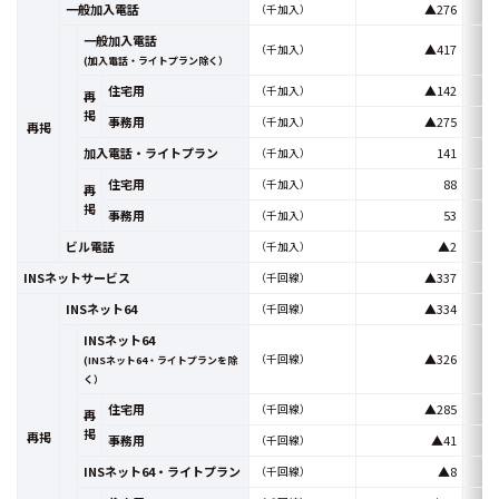
一般加入電話
▲276
（千加入）
一般加入電話
▲417
（千加入）
(加入電話・ライトプラン除く）
住宅用
▲142
（千加入）
再
掲
事務用
▲275
（千加入）
再掲
加入電話・ライトプラン
141
（千加入）
住宅用
88
（千加入）
再
掲
事務用
53
（千加入）
ビル電話
▲2
（千加入）
INSネットサービス
▲337
（千回線）
INSネット64
▲334
（千回線）
INSネット64
▲326
（千回線）
(INSネット64・ライトプランを除
く）
住宅用
▲285
（千回線）
再
掲
再掲
事務用
▲41
（千回線）
INSネット64・ライトプラン
▲8
（千回線）