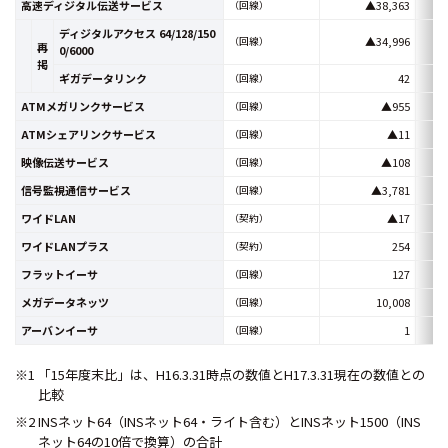
高速ディジタル伝送サービス
▲38,363
（回線）
ディジタルアクセス 64/128/150
▲34,996
（回線）
再
0/6000
掲
ギガデータリンク
42
（回線）
ATMメガリンクサービス
▲955
（回線）
ATMシェアリンクサービス
▲11
（回線）
映像伝送サービス
▲108
（回線）
信号監視通信サービス
▲3,781
（回線）
ワイドLAN
▲17
（契約）
ワイドLANプラス
254
（契約）
フラットイーサ
127
（回線）
メガデータネッツ
10,008
（回線）
アーバンイーサ
1
（回線）
※1 「15年度末比」は、H16.3.31時点の数値とH17.3.31現在の数値との
比較
※2 INSネット64（INSネット64・ライト含む）とINSネット1500（INS
ネット64の10倍で換算）の合計