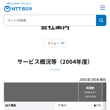
会社案内
メニュー
会社概要
事業内容
役員一覧
サービス概況等（2004年度）
組織図
決算概要
グループ会社
サービス概況
インフォメーションNTT西日本
2005年3月末現在
純増数
(H16.4.1～
H17.3.31)
加入電話
▲278
（千加入）