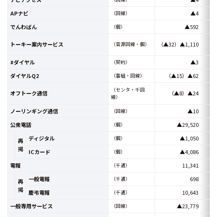
APナビ
▲4
（回線）
でんわばん
▲592
（個）
トーキー案内サービス
（▲32）▲1,110
（
（音源回線・個）
#ダイヤル
▲3
（契約）
ダイヤルQ2
（▲15）▲62
（番組・回線）
（センタ・千回
オフトーク通信
（▲8）▲24
線）
ノーリンギング通信
▲10
（回線）
公衆電話
▲29,520
（個）
ディジタル
▲1,050
（個）
再
掲
ICカード
▲4,086
（個）
電報
11,341
（千通）
一般電報
698
（千通）
再
掲
慶弔電報
10,643
（千通）
一般専用サービス
▲23,779
（回線）