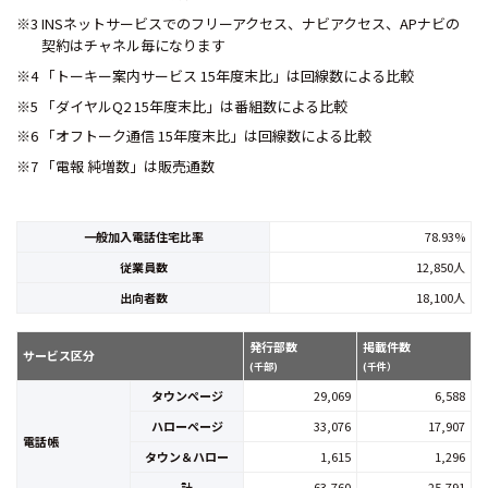
※3 INSネットサービスでのフリーアクセス、ナビアクセス、APナビの
契約はチャネル毎になります
※4 「トーキー案内サービス 15年度末比」は回線数による比較
※5 「ダイヤルQ2 15年度末比」は番組数による比較
※6 「オフトーク通信 15年度末比」は回線数による比較
※7 「電報 純増数」は販売通数
一般加入電話住宅比率
78.93%
従業員数
12,850人
出向者数
18,100人
発行部数
掲載件数
サービス区分
(千部)
(千件）
タウンページ
29,069
6,588
ハローページ
33,076
17,907
電話帳
タウン＆ハロー
1,615
1,296
計
63,760
25,791