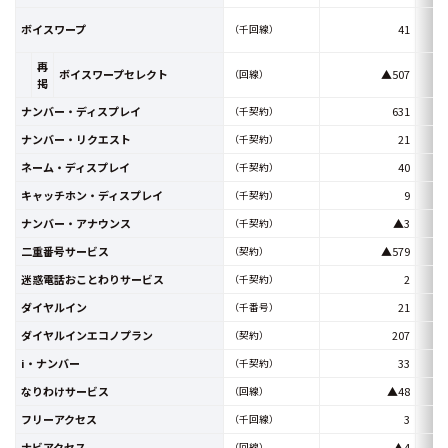
ボイスワープ
41
（千回線）
再
ボイスワープセレクト
▲507
（回線）
掲
ナンバー・ディスプレイ
631
（千契約）
ナンバー・リクエスト
21
（千契約）
ネーム・ディスプレイ
40
（千契約）
キャッチホン・ディスプレイ
9
（千契約）
ナンバー・アナウンス
▲3
（千契約）
二重番号サービス
▲579
（契約）
迷惑電話おことわりサービス
2
（千契約）
ダイヤルイン
21
（千番号）
ダイヤルインエコノプラン
207
（契約）
i・ナンバー
33
（千契約）
なりわけサービス
▲48
（回線）
フリーアクセス
3
（千回線）
ナビアクセス
▲4
（回線）