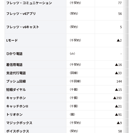
フレッツ・コミュニケーション
77
（千契約）
フレッツ・v6アプリ
56
（契約）
フレッツ・v6キャスト
5
（契約）
Lモード
▲2
（千契約）
ひかり電話
-
（ch）
着信用電話
▲16
（千契約）
支店代行電話
▲33
（回線）
プッシュ回線
144
（千回線）
短縮ダイヤル
▲15
（千個）
キャッチホン
▲393
（千個）
キャッチホンII
▲21
（千個）
トリオホン
▲91
（個）
マジックボックス
▲9
（千契約）
ボイスボックス
58
（契約）