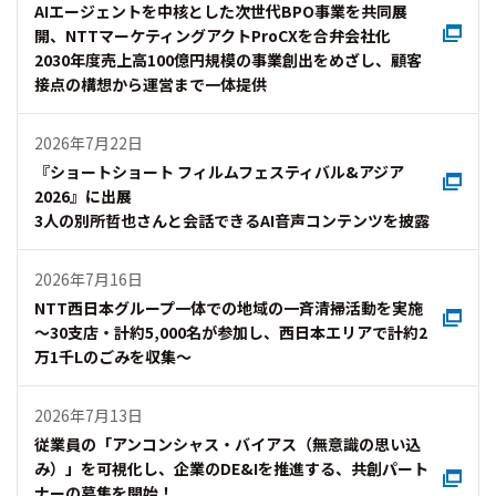
AIエージェントを中核とした次世代BPO事業を共同展
開、NTTマーケティングアクトProCXを合弁会社化
2030年度売上高100億円規模の事業創出をめざし、顧客
接点の構想から運営まで一体提供
2026年7月22日
『ショートショート フィルムフェスティバル&アジア
2026』に出展
3人の別所哲也さんと会話できるAI音声コンテンツを披露
2026年7月16日
NTT西日本グループ一体での地域の一斉清掃活動を実施
～30支店・計約5,000名が参加し、西日本エリアで計約2
万1千Lのごみを収集～
2026年7月13日
従業員の「アンコンシャス・バイアス（無意識の思い込
み）」を可視化し、企業のDE&Iを推進する、共創パート
ナーの募集を開始！