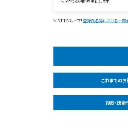
下、外字）の利用を廃止します。
NTTグループ「
登録氏名等における一部
これまでのお
約款・技術