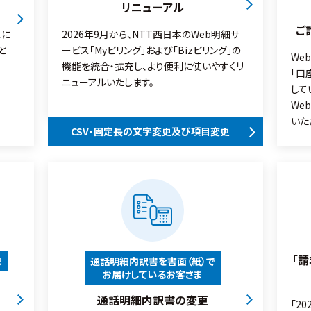
リニューアル
ご
スに
2026年9月から、NTT西日本のWeb明細サ
と
ービス「Myビリング」および「Bizビリング」の
We
機能を統合・拡充し、より便利に使いやすくリ
「口
ニューアルいたします。
して
We
いた
CSV・固定長の文字変更及び項目変更
「
ま
通話明細内訳書を書面（紙）で
お届けしているお客さま
通話明細内訳書の変更
「2