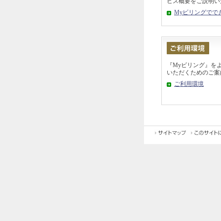
ビス概要をご説明い
Myビリングでで
『Myビリング』を
いただくためのご案
ご利用環境
サイトマッ
このサイト
プ
て