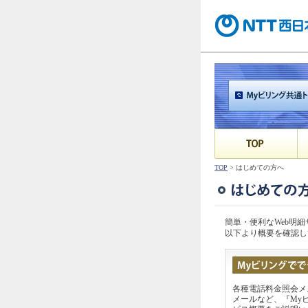
TOP
> はじめての方へ
簡単・便利なWeb明
以下より概要を確認し
各種電話料金照会メ
メールなど、『My