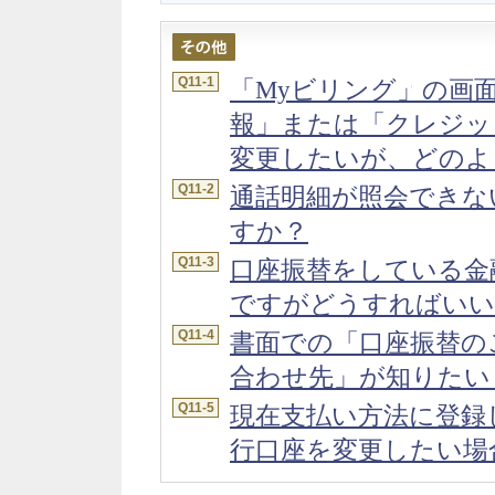
Q11-1
「Myビリング」の画
報」または「クレジッ
変更したいが、どのよ
Q11-2
通話明細が照会できな
すか？
Q11-3
口座振替をしている金
ですがどうすればいい
Q11-4
書面での「口座振替の
合わせ先」が知りたい
Q11-5
現在支払い方法に登録
行口座を変更したい場