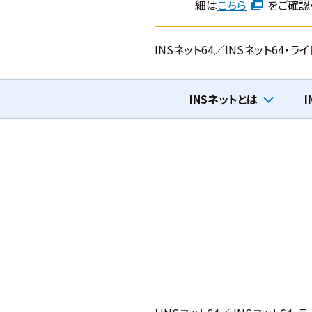
細は
こちら
をご確認
INSネット64／INSネット64
INSネットとは