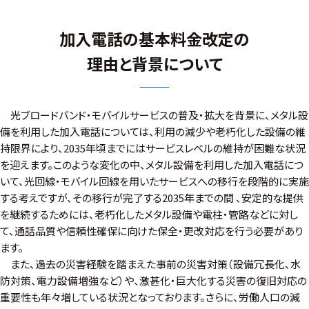
加入電話の基本料金改定の
理由と背景について
光ブロードバンド・モバイルサービスの普及・拡大を背景に、メタル設
備を利用した加入電話については、利用の減少や老朽化した設備の維
持限界により、2035年頃までにはサービスレベルの維持が困難な状況
を迎えます。このような変化の中、メタル設備を利用した加入電話につ
いて、光回線・モバイル回線を用いたサービスへの移行を段階的に実施
する考えですが、その移行が完了する2035年までの間 、安定的な提供
を継続するためには、老朽化したメタル設備や電柱・管路などに対し
て、通話品質や信頼性確保に向けた保全・更改対応を行う必要があり
ます。
また、過去の災害経験を踏まえた事前の災害対策（設備冗長化、水
防対策、電力設備増強など）や、激甚化・巨大化する災害の復旧対応の
重要性も年々増している状況となっております。さらに、労働人口の減