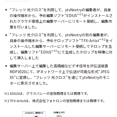
“フレッツ 光クロス”を利用して、ytvNextryの編集者が、自身
※1
の操作端末から、予め編集ソフト“EDIUS”
がインストールさ
れたクラウド環境上の編集サーバーにリモート接続し、編集作
業を行いました。
“フレッツ 光クロス”を利用して、ytvNextryの別の編集者が、
※2
自身の操作端末から、予めテロップソフト“TFX-Artist”
をイ
ンストールした編集サーバーにリモート接続してテロップを生
※1
成し、編集ソフト“EDIUS”
にて生成したテロップを映像に対
して挿入しました
編集サーバー上で編集した高精細なビデオ信号をIP伝送装置
MDP3020にて、IPネットワーク上で伝送が可能な形式“JPEG
XS”に変換し、“フレッツ 光クロス”を通じてytvNextryのモニ
ターに表示させました。
※1 EDIUSは、グラスバレーの登録商標または商標です。
※2 TFX-Artistは、株式会社フォトロンの登録商標または商標です。