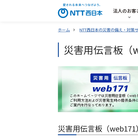
法人のお客
ホーム
NTT西日本の災害の備え・対策
災害用伝言板（we
災害用伝言板（web17