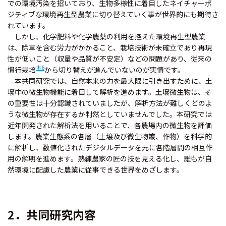
での環境汚染を招いており、生物多様性に着目したネイチャーポ
ジティブな環境再生型農業に切り替えていく事が世界的にも期待さ
れています。
しかし、化学肥料や化学農薬の利用を控えた環境再生型農業
は、除草を含む労力がかかること、栽培技術が未確立であり再現
性が低いこと（収量や品質が不安定）などの問題があり、従来の
＊6
慣行栽培
から切り替えが進んでいないのが実情です。
本共同研究では、自然本来の力を最大限に引き出すために、土
壌中の微生物機能に着目して解析を進めます。土壌微生物は、そ
の重要性は十分認識されていましたが、解析方法が難しくどのよ
うな微生物が存在するか判然としていませんでした。本研究では
近年開発された解析法を用いることで、各農場内の微生物を評価
します。農業生態系の各層（土壌及び微生物叢、作物）を科学的
に解析し、数値化されたデジタルデータを元に各階層間の相互作
用の解明を進めます。熟練農家の匠の技を見える化し、誰もが自
然環境に配慮した農業に従事できる世界をめざします。
2．共同研究内容