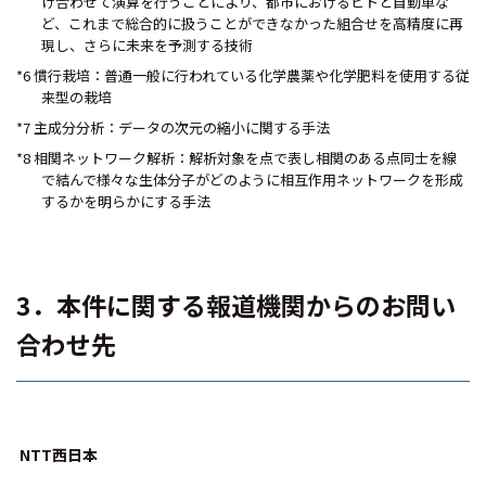
け合わせて演算を行うことにより、都市におけるヒトと自動車な
ど、これまで総合的に扱うことができなかった組合せを高精度に再
現し、さらに未来を予測する技術
*6 慣行栽培：普通一般に行われている化学農薬や化学肥料を使用する従
来型の栽培
*7 主成分分析：データの次元の縮小に関する手法
*8 相関ネットワーク解析：解析対象を点で表し相関のある点同士を線
で結んで様々な生体分子がどのように相互作用ネットワークを形成
するかを明らかにする手法
3．本件に関する報道機関からのお問い
合わせ先
NTT西日本