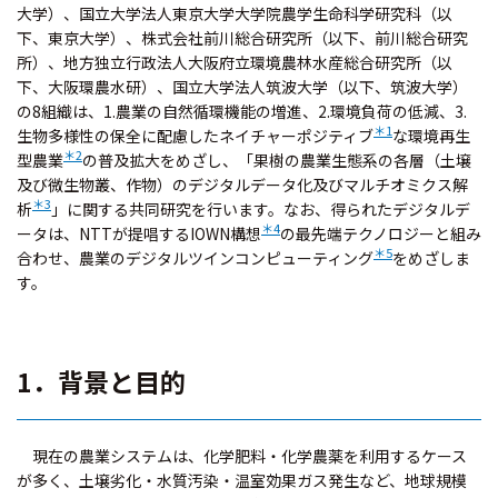
大学）、国立大学法人東京大学大学院農学生命科学研究科（以
下、東京大学）、株式会社前川総合研究所（以下、前川総合研究
所）、地方独立行政法人大阪府立環境農林水産総合研究所（以
下、大阪環農水研）、国立大学法人筑波大学（以下、筑波大学）
の8組織は、1.農業の自然循環機能の増進、2.環境負荷の低減、3.
＊1
生物多様性の保全に配慮したネイチャーポジティブ
な環境再生
＊2
型農業
の普及拡大をめざし、「果樹の農業生態系の各層（土壌
及び微生物叢、作物）のデジタルデータ化及びマルチオミクス解
＊3
析
」に関する共同研究を行います。なお、得られたデジタルデ
＊4
ータは、NTTが提唱するIOWN構想
の最先端テクノロジーと組み
＊5
合わせ、農業のデジタルツインコンピューティング
をめざしま
す。
1．背景と目的
現在の農業システムは、化学肥料・化学農薬を利用するケース
が多く、土壌劣化・水質汚染・温室効果ガス発生など、地球規模