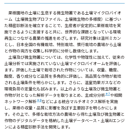
果樹園地の土壌に生息する微生物叢である土壌マイクロバイオ
ーム（土壌微生物プロファイル、土壌微生物の多様度）に基づい
た精密診断法を確立することで、生産者が安定的に果樹栽培を実
施できるように支援すると共に、世界的な課題となっている環境
再生につながる農業の推進をめざします。研究対象は温州ミカン
とし、日本全国の有機栽培、特別栽培、慣行栽培の農場から土壌
と作物の両方を収集し科学的に分析し数値化します。
土壌及び微生物叢については、化学性や物理性に加えて、従来の
土壌分析では実施されていない土壌マイクロバイオームを評価し
ます。評価した土壌で栽培された作物については、収量、糖度、
酸度、香り成分など品質を多角的に評価し、高品質な作物が栽培
される土壌条件を明らかにします。さらに、温室効果ガスなどの
環境負荷の定量化も試みます。以上のような土壌及び微生物叢と
＊7
作物が対となった解析データを取りまとめ、主成分分析
や相関
＊8
ネットワーク解析
などによる統合マルチオミクス解析を実施
し、果樹の収量・品質に影響を及ぼす主要因子を明らかにしま
す。その上で、多様な栽培方法の農場から得た土壌及び微生物叢と
作物のデジタルデータを格納した土壌データベース・土壌AIエンジ
ンによる精密診断手法を開発します。