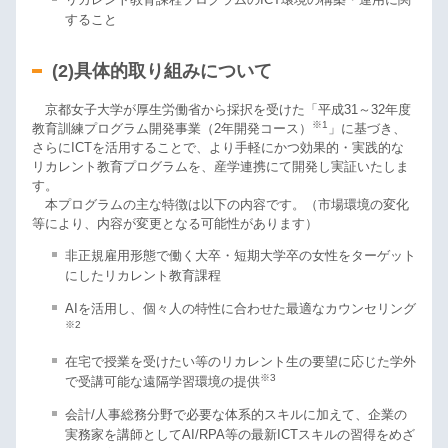
すること
(2)具体的取り組みについて
京都女子大学が厚生労働省から採択を受けた「平成31～32年度
※1
教育訓練プログラム開発事業（2年開発コース）
」に基づき、
さらにICTを活用することで、より手軽にかつ効果的・実践的な
リカレント教育プログラムを、産学連携にて開発し実証いたしま
す。
本プログラムの主な特徴は以下の内容です。（市場環境の変化
等により、内容が変更となる可能性があります）
非正規雇用形態で働く大卒・短期大学卒の女性をターゲット
にしたリカレント教育課程
AIを活用し、個々人の特性に合わせた最適なカウンセリング
※2
在宅で授業を受けたい等のリカレント生の要望に応じた学外
※3
で受講可能な遠隔学習環境の提供
会計/人事総務分野で必要な体系的スキルに加えて、企業の
実務家を講師としてAI/RPA等の最新ICTスキルの習得をめざ