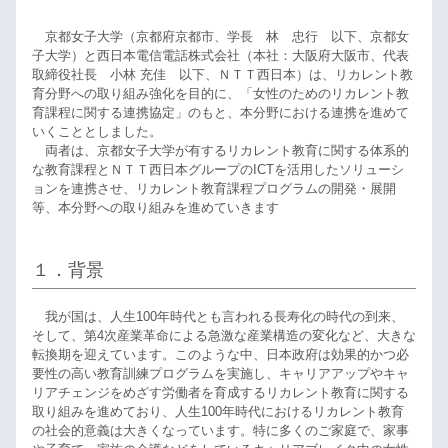
京都女子大学（京都府京都市、学長 林 忠行 以下、京都女
子大学）と西日本電信電話株式会社（本社：大阪府大阪市、代表
取締役社長 小林 充佳 以下、ＮＴＴ西日本）は、リカレント教
育分野への取り組み強化を目的に、「女性のためのリカレント教
育課程に関する連携協定」のもと、本分野における連携を進めて
いくこととしました。
両者は、京都女子大学が有するリカレント教育に関する体系的
な教育課程とＮＴＴ西日本グループのICTを活用したソリューシ
ョンを連携させ、リカレント教育課程プログラムの開発・展開
等、本分野への取り組みを進めていきます
１．背景
我が国は、人生100年時代とも言われる長寿化の時代の到来、
そして、第4次産業革命による急激な産業構造の変化など、大きな
転換期を迎えています。このような中、日本政府は効果的かつ必
要性の高い教育訓練プログラムを実施し、キャリアアップやキャ
リアチェンジをめざす労働者を育成するリカレント教育に関する
取り組みを進めており、人生100年時代におけるリカレント教育
の社会的意義は大きくなっています。特に多くのご家庭で、家事