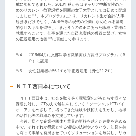
成に努めてきました。2018年秋からはキャリア中断女性のた
めのリカレント教育課程を関西の女子大学としては初めて開設
※4
しました
。本プログラムにより、リカレント生が会計/人事
総務系だけでなく、AI/RPA等の現代の企業に求められる基礎
的なITスキルを習得し、また各々の適正にあった職種・業種に
就職することで、仕事を通じた自己充実感の獲得に繋げ、女性
※5
の正規雇用の改善
に貢献して参ります。
※4
2019年4月に文部科学省職業実践力育成プログラム（Ｂ
Ｐ）に認定
※5
女性就業者の56.1％が非正規雇用（男性22.2％）
ＮＴＴ西日本について
ＮＴＴ西日本は、社会を取り巻く環境変化がもたらす様々な
課題に対し、ICTの力で解決をしていく「ソーシャル ICTパイ
オニア」をめざして、培ってきた経験や技術力を生かし、地域
の活性化等の取組みを支援しています。
今後、様々な企業や団体と業界の垣根を越えた連携を進める
中で、それぞれが得意とする領域の技術やノウハウ、知見を持
ち寄って事業を発展させていくソリューションを展開し、リカ