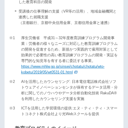
した教育科目の開発
受講後の仕事理解の支援（VR等の活用）、地域金融機関と
連携した就職支援
（京都銀行、京都中央信用金庫、京都信用金庫と連携）
※1
厚生労働省 平成31～32年度教育訓練プログラム開発事
業：労働者の様々なニーズに対応した教育訓練プログラム
の開発を促進するため、新規かつ実践的で雇用対策として
効果的で必要性の高い教育訓練プログラムの開発・実証を
専門的な知見等を有する者に委託する事業。
https://www.mhlw.go.jp/sinsei/chotatu/chotatu/wto-
kobetu/2019/05/wt0531-01.html
※2
AIを活用したカウンセリング: 日本電信電話株式会社ソフ
トウェアイノベーションセンタが保有するデータ活用・分
析に関してのノウハウやデータ分析自動化技術 RakuDA®
を利用したカウンセリング支援を実施
※3
ICTを活用した学習環境の提供:エヌ・ティ・ティ・スマー
トコネクト株式会社より光Webスクールを提供