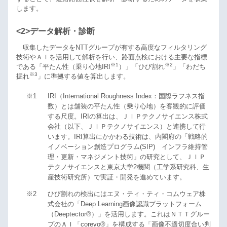
します。
<2>データ解析・診断
収集したデータをNTTグループが有する高度なフィルタリング
技術やＡＩを活用して解析を行い、路面点検における主要な指標
※1
※2
である「平たん性（乗り心地IRI
）」「ひび割れ
」「わだち
※3
掘れ
」に準拠する値を算出します。
※1
IRI（International Roughness Index：国際ラフネス指
数）とは舗装の平たん性（乗り心地）を客観的に評価
する尺度。IRIの算出は、ＪＩＰテクノサイエンス株式
会社（以下、ＪＩＰテクノサイエンス）と連携して行
います。IRI算出にかかわる技術は、内閣府の「戦略的
イノベーション創造プログラム(SIP) インフラ維持管
理・更新・マネジメント技術」の研究として、ＪＩＰ
テクノサイエンスと東京大学2機関（工学系研究科、生
産技術研究所）で実証・開発を進めています。
※2
ひび割れの検出にはエヌ・ティ・ティ・コムウェア株
式会社の「Deep Learning画像認識プラットフォーム
（Deeptector®）」を活用します。これはＮＴＴグルー
プのＡＩ「corevo®」を構成する「画像不適切度合い判