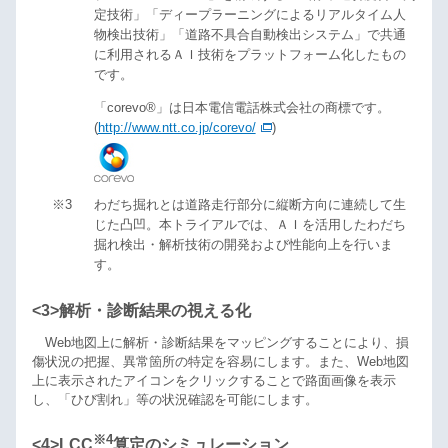
定技術」「ディープラーニングによるリアルタイム人
物検出技術」「道路不具合自動検出システム」で共通
に利用されるＡＩ技術をプラットフォーム化したもの
です。
「corevo®」は日本電信電話株式会社の商標です。
(
http://www.ntt.co.jp/corevo/
)
※3
わだち掘れとは道路走行部分に縦断方向に連続して生
じた凸凹。本トライアルでは、ＡＩを活用したわだち
掘れ検出・解析技術の開発および性能向上を行いま
す。
<3>解析・診断結果の視える化
Web地図上に解析・診断結果をマッピングすることにより、損
傷状況の把握、異常箇所の特定を容易にします。また、Web地図
上に表示されたアイコンをクリックすることで路面画像を表示
し、「ひび割れ」等の状況確認を可能にします。
※4
<4>LCC
算定のシミュレーション