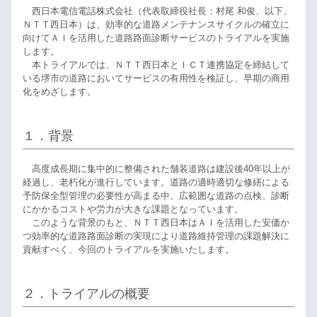
西日本電信電話株式会社（代表取締役社長：村尾 和俊、以下、
ＮＴＴ西日本）は、効率的な道路メンテナンスサイクルの確立に
向けてＡＩを活用した道路路面診断サービスのトライアルを実施
します。
本トライアルでは、ＮＴＴ西日本とＩＣＴ連携協定を締結して
いる堺市の道路においてサービスの有用性を検証し、早期の商用
化をめざします。
１．背景
高度成長期に集中的に整備された舗装道路は建設後40年以上が
経過し、老朽化が進行しています。道路の適時適切な修繕による
予防保全型管理の必要性が高まる中、広範囲な道路の点検、診断
にかかるコストや労力が大きな課題となっています。
このような背景のもと、ＮＴＴ西日本はＡＩを活用した安価か
つ効率的な道路路面診断の実現により道路維持管理の課題解決に
貢献すべく、今回のトライアルを実施いたします。
２．トライアルの概要