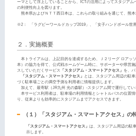
ーマとして浮上していることから、ICTの活用によってスタジア
の利便性向上を図ります。
熊本県およびＮＴＴ西日本は、これらの取り組みを通じて、熊本
※2：
「ラグビーワールドカップ2019」、「女子ハンドボール世
２．実施概要
本トライアルは、上記目的を達成するため、Ｊ２リーグ ロアッソ
本）の協力を得て、公式戦ホームゲーム時に、サポーターや県営施
スしていただくサービス
「スタジアム・スマートアクセス」
を、パ
「スタジアム・スマートアクセス」
とは、スタジアム周辺の駐車
づく駐車場ごとの満空予測を利用者に情報提供します。
加えて、最寄駅（JR九州 光の森駅）-スタジアム間で運行して
本サービス利用者は、駐車場の利用情報とシャトルバスの位置情
り、従来よりも効率的にスタジアムまでアクセスできます。
（１）「スタジアム・スマートアクセス」の
「スタジアム・スマートアクセス」
は、スタジアム周辺の駐
示します。