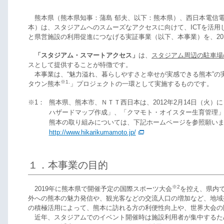
熊本県（熊本県知事：蒲島 郁夫、以下：熊本県）、西日本電信電
本）は、スタジアムへのスムーズなアクセスに向けて、ICTを活用
と県営施設の利用促進につなげる実証事業（以下、本事業）を、201
「スタジアム・スマートアクセス」
は、
スタジアム周辺の駐車場
スとして提供することが特徴です。
本事業は、“魅力溢れ、暮らしやすさと幸せが実感できる熊本”の
※1.
タウン熊本
」プロジェクトの一環として実施するものです。
※1：
熊本県、熊本市、ＮＴＴ西日本は、2012年2月14日（火
ハザードマップ作成」、「クマモト・オイスター生育管理」
熊本の取り組みについては、下記ホームページを参照願い
http://www.hikarikumamoto.jp/
１．本事業の目的
※2
2019年に熊本県で開催予定の国際スポーツ大会
を控え、県内
外への熊本の魅力発信や、観光客などの交流人口の増加など、地域
の積極活用によって、熊本に訪れる方の利便性向上や、世界大会の
近年、スタジアムでのイベント開催時は施設利用者が集中するた