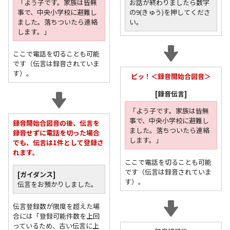
「よう子です。家族は皆無
お話が終わりましたら数字
事で、中央小学校に避難し
の9(きゅう)を押してくださ
ました。落ちついたら連絡
い。
します。」
ここで電話を切ることも可能
です（伝言は録音されていま
す）。
ピッ！＜録音開始合図音＞
[録音伝言]
「よう子です。家族は皆無
事で、中央小学校に避難し
録音開始合図音の後、伝言を
ました。落ちついたら連絡
録音せずに電話を切った場合
します。」
でも、伝言は1件として登録さ
れます。
ここで電話を切ることも可能
です（伝言は録音されていま
[ガイダンス]
す）。
伝言をお預かりしました。
伝言登録数が限度を超えた場
合には「登録可能件数を上回
っているため、古い伝言に上