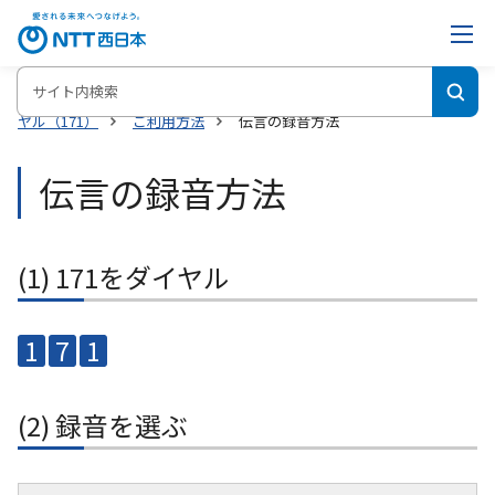
ホーム
NTT西日本の災害の備え・対策サイト
災害用伝言ダイ
ヤル（171）
ご利用方法
伝言の録音方法
伝言の録音方法
(1) 171をダイヤル
1
7
1
(2) 録音を選ぶ