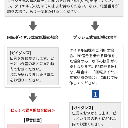
プッシュ式の電話機をご利用の方は数字の1(いち)を押してくださ
い。ダイヤル式の方はそのままお待ちください。なお、電話番号が
誤りの場合、もう一度おかけ直しください。
回転ダイヤル式電話機の場合
プッシュ式電話機の場合
ダイヤル回線をご利用の場
[ガイダンス]
合、PB信号を出せる操作をし
伝言をお預かりします。ピ
た場合のみ、以下の操作が可
ッという音のあとに30秒以
能となります。PB信号を出せ
内でお話ください。
ない場合は、「回転ダイヤル
お話が終わりましたら電話
式電話機の場合」に準じて操
をお切りください。
作してください。
1
[ガイダンス]
ピッ！＜録音開始合図音＞
伝言をお預かりします。ピ
ッという音のあとに30秒以
[録音伝言]
内でお話ください。