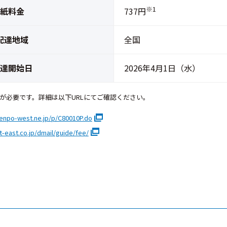
※1
紙料金
737円
配達地域
全国
達開始日
2026年4月1日（水）
等が必要です。詳細は以下URLにてご確認ください。
denpo-west.ne.jp/p/C80010P.do
t-east.co.jp/dmail/guide/fee/