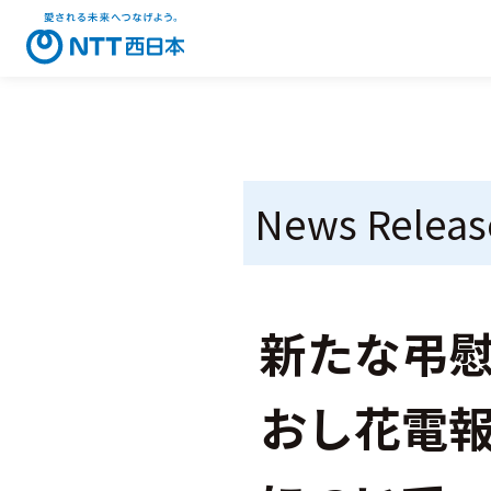
News Releas
新たな弔
おし花電