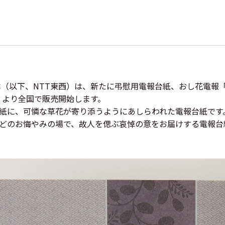
本（以下、NTT東西）は、新たに弔慰用電報台紙、おし花電報
水）より全国で販売開始します。
紙に、可憐な草花が寄り添うようにあしらわれた電報台紙です
どのお悔やみの場で、故人を偲ぶ哀悼の意をお届けする電報台