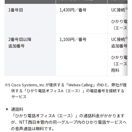
※5
1番号目
1,430円／番号
UC接続
ひかり電話
（エース）
※5
2番号目以降
1,100円／番号
UC接続
追加番号
追加番号I
ひかり電話
（エース）
用料
※5 Cisco Systems, Inc.が提供する「Webex Calling」のIDと、弊社が提
供する「ひかり電話オフィスA（エース）」の電話番号を接続する
サービス
通話料
「ひかり電話オフィスA（エース）」の通話料金がかかります
が、NTT西日本管内の同一グループ内のひかり電話サービスへ
の音声通話は無料です。