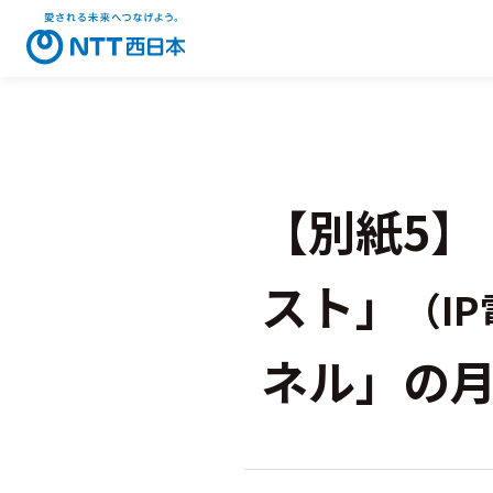
【別紙5】
スト」
（I
ネル」の